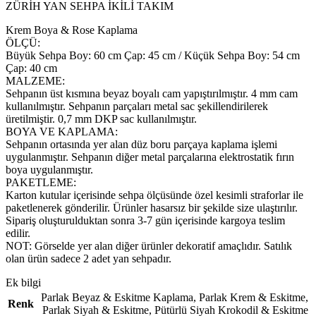
ZÜRİH YAN SEHPA İKİLİ TAKIM
Krem Boya & Rose Kaplama
ÖLÇÜ:
Büyük Sehpa Boy: 60 cm Çap: 45 cm / Küçük Sehpa Boy: 54 cm
Çap: 40 cm
MALZEME:
Sehpanın üst kısmına beyaz boyalı cam yapıştırılmıştır. 4 mm cam
kullanılmıştır. Sehpanın parçaları metal sac şekillendirilerek
üretilmiştir. 0,7 mm DKP sac kullanılmıştır.
BOYA VE KAPLAMA:
Sehpanın ortasında yer alan düz boru parçaya kaplama işlemi
uygulanmıştır. Sehpanın diğer metal parçalarına elektrostatik fırın
boya uygulanmıştır.
PAKETLEME:
Karton kutular içerisinde sehpa ölçüsünde özel kesimli straforlar ile
paketlenerek gönderilir. Ürünler hasarsız bir şekilde size ulaştırılır.
Sipariş oluşturulduktan sonra 3-7 gün içerisinde kargoya teslim
edilir.
NOT: Görselde yer alan diğer ürünler dekoratif amaçlıdır. Satılık
olan ürün sadece 2 adet yan sehpadır.
Ek bilgi
Parlak Beyaz & Eskitme Kaplama
,
Parlak Krem & Eskitme
,
Renk
Parlak Siyah & Eskitme
,
Pütürlü Siyah Krokodil & Eskitme