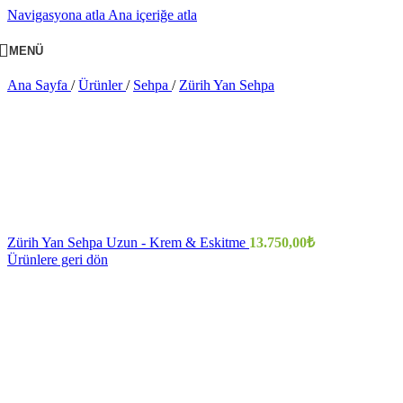
Navigasyona atla
Ana içeriğe atla
MENÜ
Ana Sayfa
/
Ürünler
/
Sehpa
/
Zürih Yan Sehpa
Zürih Yan Sehpa Uzun - Krem & Eskitme
13.750,00
₺
Ürünlere geri dön