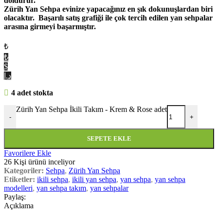
doldurur.
Zürih Yan Sehpa evinize yapacağınız en şık dokunuşlardan biri
olacaktır. Başarılı satış grafiği ile çok tercih edilen yan sehpalar
arasına girmeyi başarmıştır.
₺
₺
$
د.إ
4 adet stokta
Zürih Yan Sehpa İkili Takım - Krem & Rose adet
-
+
SEPETE EKLE
Favorilere Ekle
26
Kişi ürünü inceliyor
Kategoriler:
Sehpa
,
Zürih Yan Sehpa
Etiketler:
ikili sehpa
,
ikili yan sehpa
,
yan sehpa
,
yan sehpa
modelleri
,
yan sehpa takım
,
yan sehpalar
Paylaş:
Açıklama