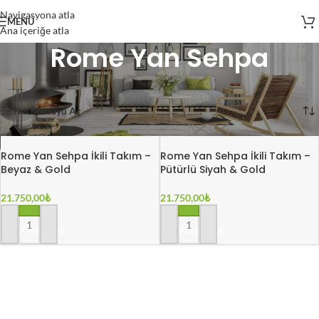
Navigasyona atla
MENÜ
Ana içeriğe atla
Rome Yan Sehpa
Ana Sayfa
/
Ürünler
/
Sehpa
/
Rome Yan Sehpa
2 sonucun tümü gösteriliyor
Yan Menüyü Aç
Rome Yan Sehpa İkili Takım –
Rome Yan Sehpa İkili Takım –
Beyaz & Gold
Pütürlü Siyah & Gold
21.750,00
₺
21.750,00
₺
SEPETE EKLE
SEPETE EKLE