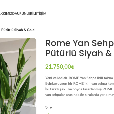
KKIMIZDA
ÜRÜNLER
İLETIŞIM
– Pütürlü Siyah & Gold
Rome Yan Sehpa 
Pütürlü Siyah &
21.750,00
₺
Yeni ve iddialı. ROME Yan Sehpa ikili takım f
Evinize uygun bir ROME ikili yan sehpa kom
İki farklı şekil ve boyda tasarlanmış ROME 
yan sehpalar arasında ön sıralarda yer almay
₺