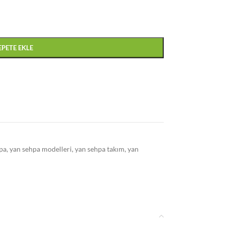
EPETE EKLE
pa
,
yan sehpa modelleri
,
yan sehpa takım
,
yan