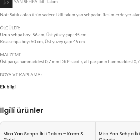
ROME YAN SEHPA İkili Takım
د.إ
Not: Satılık olan ürün sadece ikili takım yan sehpadır. Resimlerde yer ala
ÖLÇÜLER:
Uzun sehpa boy: 56 cm, Üst yüzey çap: 45 cm
Kısa sehpa boy: 50 cm, Üst yüzey çap: 45 cm
MALZEME
Üst parça hammaddesi 0,7 mm DKP sacdır, alt parçanın hammaddesi 0,7 mm
BOYA VE KAPLAMA:
Sehpanın pütürlü siyah metal kısımlarına elektrostatik fırın boya uygula
Ek bilgi
PAKETLEME:
Sehpaların şekline uygun tasarlanmış strafor içine yerleştirilerek kutulanı
edilir.
İlgili ürünler
Mira Yan Sehpa İkili Takım – Krem &
Mira Yan Sehpa İk
Gold
Gümüş