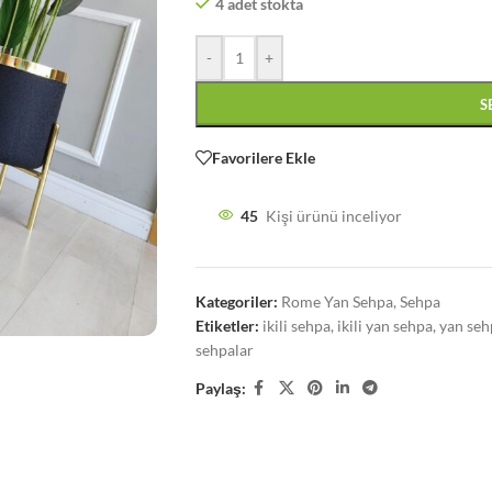
4 adet stokta
-
+
S
Favorilere Ekle
45
Kişi ürünü inceliyor
Kategoriler:
Rome Yan Sehpa
,
Sehpa
Etiketler:
ikili sehpa
,
ikili yan sehpa
,
yan seh
sehpalar
Paylaş: