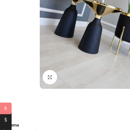
Büyütmek için tıklayın
₺
$
Açıklama