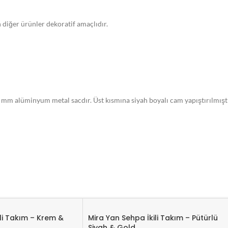
n diğer ürünler dekoratif amaçlıdır.
 alüminyum metal sacdır. Üst kısmına siyah boyalı cam yapıştırılmıştır
nmıştır. Sehpanın üst parçasına kaplama işlemi uygulanmıştır.
r. Bu sayede ürünler hasarsız bir şekilde size ulaştırılır. Sipariş verildi
ili Takım – Krem &
Mira Yan Sehpa İkili Takım – Pütürlü
Siyah & Gold