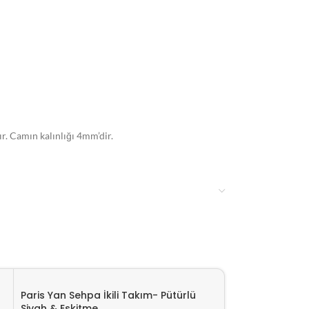
. Camın kalınlığı 4mm’dir.
kten sonra 3-7 gün içerisinde ürünler kargoya teslim
Paris Yan Sehpa İkili Takım- Pütürlü
Paris Yan Sehpa 
Siyah & Eskitme
Siyah & Gold