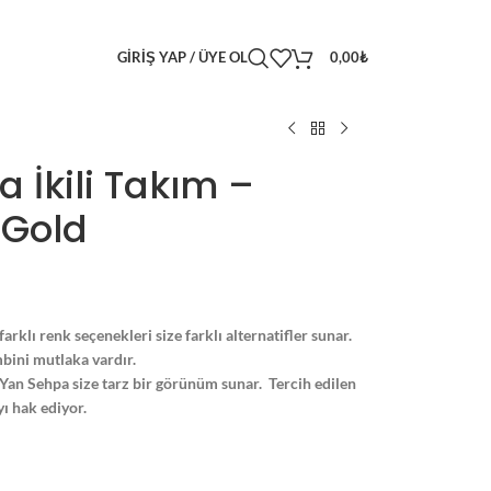
GIRIŞ YAP / ÜYE OL
0,00
₺
İkili Takım –
 Gold
arklı renk seçenekleri size farklı alternatifler sunar.
bini mutlaka vardır.
Yan Sehpa size tarz bir görünüm sunar. Tercih edilen
ı hak ediyor.