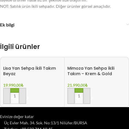
NOT: Satılık ürün ikili sehpadır. Diğer ürünler görsel amaçlıdır.
Ek bilgi
İlgili ürünler
Lisa Yan Sehpa İkili Takım
Mimoza Yan Sehpa İkili
Beyaz
Takım – Krem & Gold
19.990,00
₺
21.990,00
₺
SEPETE EKLE
SEPETE EKLE
Evinize değer katar
Üç Evler Mah. 34. Sok. No:13/1 Nilüfer/BURSA