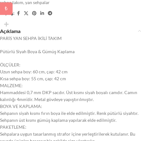
sehpa takım
,
yan sehpalar
₺
Paylaş:
Açıklama
PARİS YAN SEHPA İKİLİ TAKIM
Pütürlü Siyah Boya & Gümüş Kaplama
ÖLÇÜLER:
Uzun sehpa boy: 60 cm, çap: 42 cm
Kısa sehpa boy: 55 cm, çap: 42 cm
MALZEME:
Hammaddesi 0,7 mm DKP sacdır. Üst kısmı siyah boyalı camdır. Camın
kalınlığı 4mm’dir. Metal gövdeye yapıştırılmıştır.
BOYA VE KAPLAMA:
Sehpanın siyah kısmı fırın boya ile elde edilmiştir. Renk pütürlü siyahtır.
Sehpanın üst kısmı gümüş kaplama yapılarak elde edilmiştir.
PAKETLEME:
Sehpalara uygun tasarlanmış strafor içine yerleştirilerek kutulanır. Bu
sayede ürünler hasarsız bir şekilde size ulaştırılır.