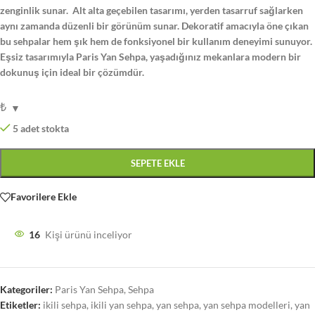
zenginlik sunar. Alt alta geçebilen tasarımı, yerden tasarruf sağlarken
aynı zamanda düzenli bir görünüm sunar. Dekoratif amacıyla öne çıkan
bu sehpalar hem şık hem de fonksiyonel bir kullanım deneyimi sunuyor.
Eşsiz tasarımıyla Paris Yan Sehpa, yaşadığınız mekanlara modern bir
dokunuş için ideal bir çözümdür.
₺
5 adet stokta
SEPETE EKLE
Favorilere Ekle
16
Kişi ürünü inceliyor
Kategoriler:
Paris Yan Sehpa
,
Sehpa
Etiketler:
ikili sehpa
,
ikili yan sehpa
,
yan sehpa
,
yan sehpa modelleri
,
yan