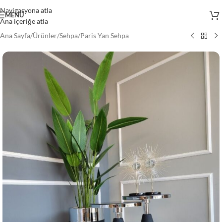
Navigasyona atla
MENÜ
Ana içeriğe atla
Ana Sayfa
/
Ürünler
/
Sehpa
/
Paris Yan Sehpa