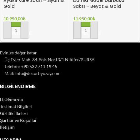
Ayaklı Küre Saksı – Siyah &
Damla Model Darbuka
Gold
Saksı – Beyaz & Gold
10.950,00
₺
11.950,00
₺
SEPETE EKLE
SEPETE EKLE
Evinize değer katar
Üç Evler Mah. 34. Sok. No:13/1 Nilüfer/BURSA
Telefon: +90 532 711 19 45
Mail: info@decorbyozay.com
BILGILENDIRME
Hakkımızda
Teslimat Bilgileri
Gizlilik İlkeleri
Şartlar ve Koşullar
İletişim