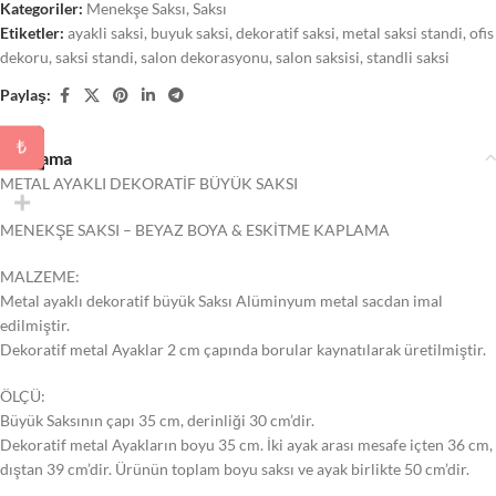
Kategoriler:
Menekşe Saksı
,
Saksı
Etiketler:
ayakli saksi
,
buyuk saksi
,
dekoratif saksi
,
metal saksi standi
,
ofis
dekoru
,
saksi standi
,
salon dekorasyonu
,
salon saksisi
,
standli saksi
Paylaş:
₺
Açıklama
METAL AYAKLI DEKORATİF BÜYÜK SAKSI
MENEKŞE SAKSI – BEYAZ BOYA & ESKİTME KAPLAMA
MALZEME:
Metal ayaklı dekoratif büyük Saksı Alüminyum metal sacdan imal
edilmiştir.
Dekoratif metal Ayaklar 2 cm çapında borular kaynatılarak üretilmiştir.
ÖLÇÜ:
Büyük Saksının çapı 35 cm, derinliği 30 cm’dir.
Dekoratif metal Ayakların boyu 35 cm. İki ayak arası mesafe içten 36 cm,
dıştan 39 cm’dir. Ürünün toplam boyu saksı ve ayak birlikte 50 cm’dir.