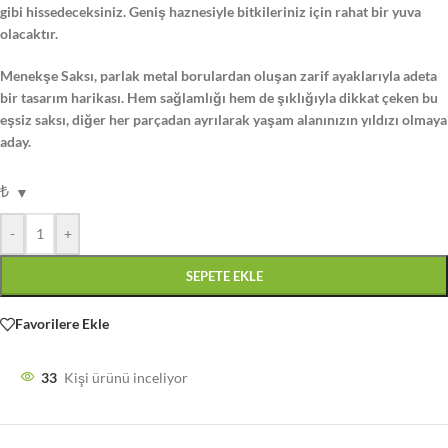
gibi hissedeceksiniz. Geniş haznesiyle bitkileriniz için rahat bir yuva
olacaktır.
Menekşe Saksı, parlak metal borulardan oluşan zarif ayaklarıyla adeta
bir tasarım harikası. Hem sağlamlığı hem de şıklığıyla dikkat çeken bu
eşsiz saksı, diğer her parçadan ayrılarak yaşam alanınızın yıldızı olmaya
aday.
₺
-
+
SEPETE EKLE
Favorilere Ekle
33
Kişi ürünü inceliyor