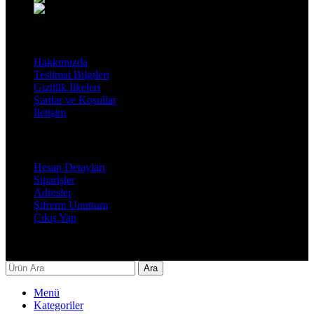
Mail: info@decorbyozay.com
Bilgilendirme
Hakkımızda
Teslimat Bilgileri
Gizlilik İlkeleri
Şartlar ve Koşullar
İletişim
Hesabım
Hesap Detayları
Siparişler
Adresler
Şifremi Unuttum
Çıkış Yap
Decor By Özay Her hakkı saklıdır. Tasarım by Beşer Ajans
Ara
Menü
Kategoriler