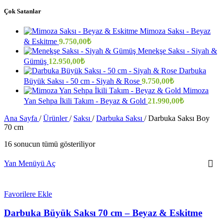
Çok Satanlar
Mimoza Saksı - Beyaz
& Eskitme
9.750,00
₺
Menekşe Saksı - Siyah &
Gümüş
12.950,00
₺
Darbuka
Büyük Saksı - 50 cm - Siyah & Rose
9.750,00
₺
Mimoza
Yan Sehpa İkili Takım - Beyaz & Gold
21.990,00
₺
Ana Sayfa
/
Ürünler
/
Saksı
/
Darbuka Saksı
/
Darbuka Saksı Boy
70 cm
16 sonucun tümü gösteriliyor
Yan Menüyü Aç
Favorilere Ekle
Darbuka Büyük Saksı 70 cm – Beyaz & Eskitme