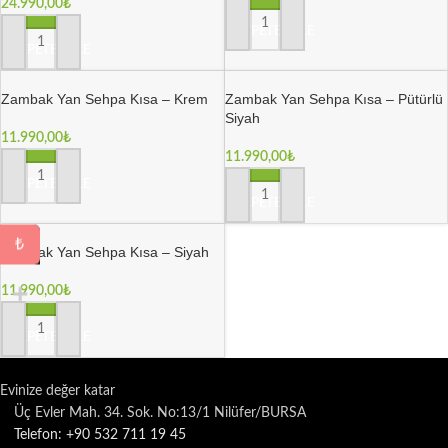
24.990,00
₺
SEPETE EKLE
SEPETE EKLE
Zambak Yan Sehpa Kısa – Krem
Zambak Yan Sehpa Kısa – Pütürlü
Siyah
11.990,00
₺
11.990,00
₺
SEPETE EKLE
SEPETE EKLE
₺
Zambak Yan Sehpa Kısa – Siyah
11.990,00
₺
SEPETE EKLE
Evinize değer katar
Üç Evler Mah. 34. Sok. No:13/1 Nilüfer/BURSA
Telefon: +90 532 711 19 45