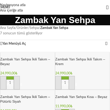
Navigasyona atla
MENÜ
Ana içeriğe atla
Zambak Yan Sehpa
Ana Sayfa
/
Ürünler
/
Sehpa
/
Zambak Yan Sehpa
7 sonucun tümü gösteriliyor
Yan Menüyü Aç
Zambak Yan Sehpa İkili Takım –
Zambak Yan Sehpa İkili Takım –
Beyaz
Krem
24.990,00
₺
24.990,00
₺
SEPETE EKLE
SEPETE EKLE
Zambak Yan Sehpa İkili Takım –
Zambak Yan Sehpa Kısa – Beyaz
Pütürlü Siyah
11.990,00
₺