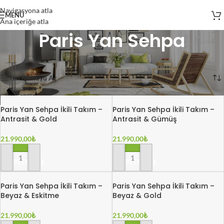
Navigasyona atla
MENÜ
Ana içeriğe atla
Paris Yan Sehpa
Ana Sayfa
/
Ürünler
/
Sehpa
/
Paris Yan Sehpa
17 sonucun tümü gösteriliyor
Yan Menüyü Aç
Paris Yan Sehpa İkili Takım –
Paris Yan Sehpa İkili Takım –
Antrasit & Gold
Antrasit & Gümüş
21.990,00
₺
21.990,00
₺
SEPETE EKLE
SEPETE EKLE
Paris Yan Sehpa İkili Takım –
Paris Yan Sehpa İkili Takım –
Beyaz & Eskitme
Beyaz & Gold
21.990,00
₺
21.990,00
₺