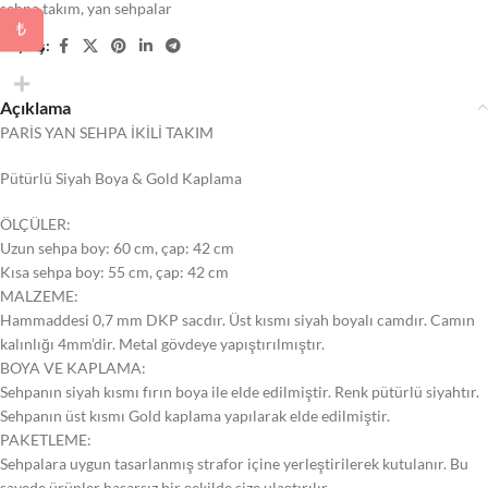
sehpa takım
,
yan sehpalar
₺
Paylaş:
Açıklama
PARİS YAN SEHPA İKİLİ TAKIM
Pütürlü Siyah Boya & Gold Kaplama
ÖLÇÜLER:
Uzun sehpa boy: 60 cm, çap: 42 cm
Kısa sehpa boy: 55 cm, çap: 42 cm
MALZEME:
Hammaddesi 0,7 mm DKP sacdır. Üst kısmı siyah boyalı camdır. Camın
kalınlığı 4mm’dir. Metal gövdeye yapıştırılmıştır.
BOYA VE KAPLAMA:
Sehpanın siyah kısmı fırın boya ile elde edilmiştir. Renk pütürlü siyahtır.
Sehpanın üst kısmı Gold kaplama yapılarak elde edilmiştir.
PAKETLEME:
Sehpalara uygun tasarlanmış strafor içine yerleştirilerek kutulanır. Bu
sayede ürünler hasarsız bir şekilde size ulaştırılır.