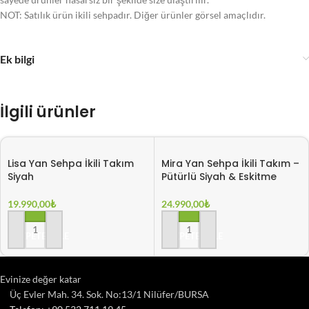
NOT: Satılık ürün ikili sehpadır. Diğer ürünler görsel amaçlıdır.
Ek bilgi
İlgili ürünler
Lisa Yan Sehpa İkili Takım
Mira Yan Sehpa İkili Takım –
Siyah
Pütürlü Siyah & Eskitme
19.990,00
₺
24.990,00
₺
SEPETE EKLE
SEPETE EKLE
Evinize değer katar
Üç Evler Mah. 34. Sok. No:13/1 Nilüfer/BURSA