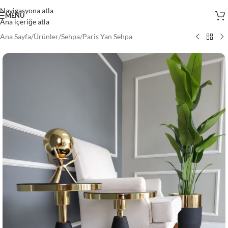
Navigasyona atla
MENÜ
Ana içeriğe atla
Ana Sayfa
/
Ürünler
/
Sehpa
/
Paris Yan Sehpa