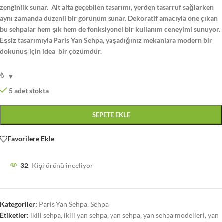
zenginlik sunar. Alt alta geçebilen tasarımı, yerden tasarruf sağlarken
aynı zamanda düzenli bir görünüm sunar. Dekoratif amacıyla öne çıkan
bu sehpalar hem şık hem de fonksiyonel bir kullanım deneyimi sunuyor.
Eşsiz tasarımıyla Paris Yan Sehpa, yaşadığınız mekanlara modern bir
dokunuş için ideal bir çözümdür.
₺
5 adet stokta
SEPETE EKLE
Favorilere Ekle
32
Kişi ürünü inceliyor
Kategoriler:
Paris Yan Sehpa
,
Sehpa
Etiketler:
ikili sehpa
,
ikili yan sehpa
,
yan sehpa
,
yan sehpa modelleri
,
yan