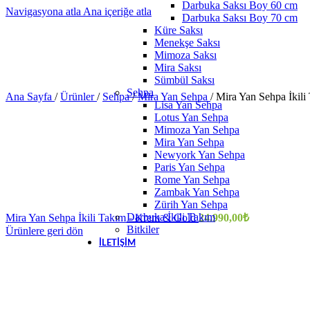
Darbuka Saksı Boy 60 cm
Navigasyona atla
Ana içeriğe atla
Darbuka Saksı Boy 70 cm
Küre Saksı
Menekşe Saksı
Mimoza Saksı
Mira Saksı
Sümbül Saksı
Sehpa
Ana Sayfa
/
Ürünler
/
Sehpa
/
Mira Yan Sehpa
/
Mira Yan Sehpa İkil
Lisa Yan Sehpa
Lotus Yan Sehpa
Mimoza Yan Sehpa
Mira Yan Sehpa
Newyork Yan Sehpa
Paris Yan Sehpa
Rome Yan Sehpa
Zambak Yan Sehpa
Zürih Yan Sehpa
Darbuka İkili Takım
Mira Yan Sehpa İkili Takım - Krem & Gold
24.990,00
₺
Bitkiler
Ürünlere geri dön
İLETIŞIM