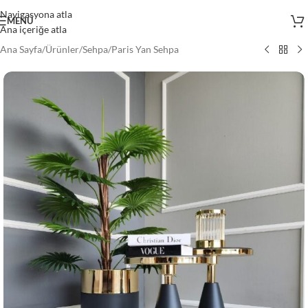
Navigasyona atla
MENÜ
Ana içeriğe atla
Ana Sayfa
/
Ürünler
/
Sehpa
/
Paris Yan Sehpa