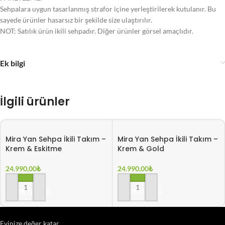
Sehpalara uygun tasarlanmış strafor içine yerleştirilerek kutulanır. Bu
sayede ürünler hasarsız bir şekilde size ulaştırılır.
NOT: Satılık ürün ikili sehpadır. Diğer ürünler görsel amaçlıdır.
Ek bilgi
İlgili ürünler
Mira Yan Sehpa İkili Takım –
Mira Yan Sehpa İkili Takım –
Krem & Eskitme
Krem & Gold
24.990,00
₺
24.990,00
₺
SEPETE EKLE
SEPETE EKLE
Evinize değer katar