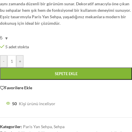
aynı zamanda düzenli bir görünüm sunar. Dekoratif amacıyla öne çıkan
bu sehpalar hem şık hem de fonksiyonel bir kullanım deneyimi sunuyor.
Eşsiz tasarımıyla Paris Yan Sehpa, yaşadığınız mekanlara modern bir
dokunuş için ideal bir çözümdür.
₺
5 adet stokta
-
+
SEPETE EKLE
Favorilere Ekle
50
Kişi ürünü inceliyor
Kategoriler:
Paris Yan Sehpa
,
Sehpa