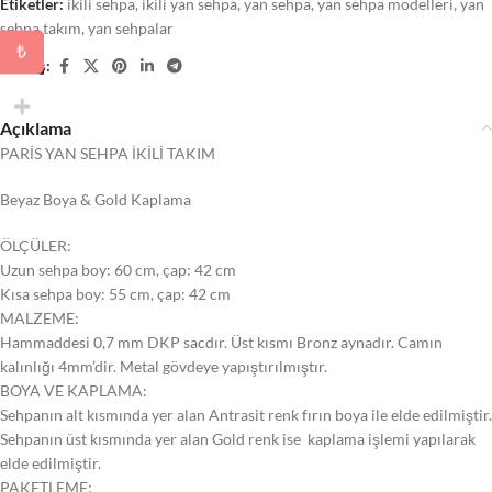
Etiketler:
ikili sehpa
,
ikili yan sehpa
,
yan sehpa
,
yan sehpa modelleri
,
yan
sehpa takım
,
yan sehpalar
₺
Paylaş:
Açıklama
PARİS YAN SEHPA İKİLİ TAKIM
Beyaz Boya & Gold Kaplama
ÖLÇÜLER:
Uzun sehpa boy: 60 cm, çap: 42 cm
Kısa sehpa boy: 55 cm, çap: 42 cm
MALZEME:
Hammaddesi 0,7 mm DKP sacdır. Üst kısmı Bronz aynadır. Camın
kalınlığı 4mm’dir. Metal gövdeye yapıştırılmıştır.
BOYA VE KAPLAMA:
Sehpanın alt kısmında yer alan Antrasit renk fırın boya ile elde edilmiştir.
Sehpanın üst kısmında yer alan Gold renk ise kaplama işlemi yapılarak
elde edilmiştir.
PAKETLEME: