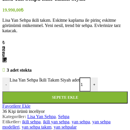
19.990,00
₺
Lisa Yan Sehpa ikili takım. Eskitme kaplama ile pirinç eskitme
görünümü mükemmel. Yeni nesil, trend bir sehpa. Evlerinize tarz
katacak.
₺
₺
$
د.إ
3 adet stokta
Lisa Yan Sehpa İkili Takım Siyah adet
-
+
SEPETE EKLE
Favorilere Ekle
36
Kişi ürünü inceliyor
Kategoriler:
Lisa Yan Sehpa
,
Sehpa
Etiketler:
ikili sehpa
,
ikili yan sehpa
,
yan sehpa
,
yan sehpa
modelleri
,
yan sehpa takım
,
yan sehpalar