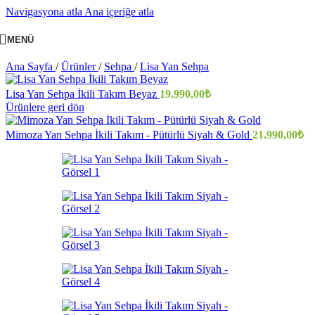
Navigasyona atla
Ana içeriğe atla
MENÜ
Ana Sayfa
/
Ürünler
/
Sehpa
/
Lisa Yan Sehpa
Lisa Yan Sehpa İkili Takım Beyaz
19.990,00
₺
Ürünlere geri dön
Mimoza Yan Sehpa İkili Takım - Pütürlü Siyah & Gold
21.990,00
₺