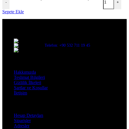
-
+
Sepete Ekle
Evinize değer katar
Üç Evler Mah. 34. Sok. No:13/1 Nilüfer/BURSA
Telefon: +90 532 711 19 45
Mail: info@decorbyozay.com
Bilgilendirme
Hakkımızda
Teslimat Bilgileri
Gizlilik İlkeleri
Şartlar ve Koşullar
İletişim
Hesabım
Hesap Detayları
Siparişler
Adresler