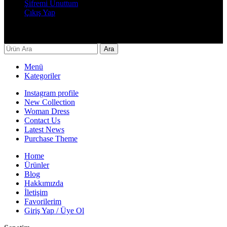
Şifremi Unuttum
Çıkış Yap
Decor By Özay Her hakkı saklıdır. Tasarım by Beşer Ajans
Ara
Menü
Kategoriler
Instagram profile
New Collection
Woman Dress
Contact Us
Latest News
Purchase Theme
Home
Ürünler
Blog
Hakkımızda
İletişim
Favorilerim
Giriş Yap / Üye Ol