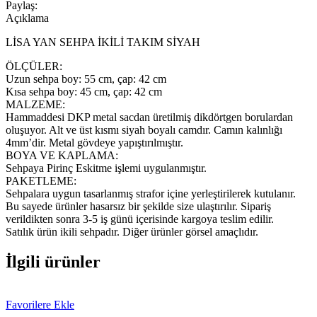
Paylaş:
Açıklama
LİSA YAN SEHPA İKİLİ TAKIM SİYAH
ÖLÇÜLER:
Uzun sehpa boy: 55 cm, çap: 42 cm
Kısa sehpa boy: 45 cm, çap: 42 cm
MALZEME:
Hammaddesi DKP metal sacdan üretilmiş dikdörtgen borulardan
oluşuyor. Alt ve üst kısmı siyah boyalı camdır. Camın kalınlığı
4mm’dir. Metal gövdeye yapıştırılmıştır.
BOYA VE KAPLAMA:
Sehpaya Pirinç Eskitme işlemi uygulanmıştır.
PAKETLEME:
Sehpalara uygun tasarlanmış strafor içine yerleştirilerek kutulanır.
Bu sayede ürünler hasarsız bir şekilde size ulaştırılır. Sipariş
verildikten sonra 3-5 iş günü içerisinde kargoya teslim edilir.
Satılık ürün ikili sehpadır. Diğer ürünler görsel amaçlıdır.
İlgili ürünler
Favorilere Ekle