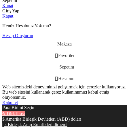
Sepetim
Kapat
Giriş Yap
Kapat
Henüz Hesabınız Yok mu?
Hesap Oluşturun
Mağaza
Favoriler
Sepetim
Hesabım
Web sitemizdeki deneyiminizi geliştirmek için çerezler kullanıyoruz.
Bu web sitesini kullanarak çerez kullanımımızı kabul etmiş
oluyorsunuz.
Kabul et
Para Birimi Seçin
₺
Türk lirası
$
Amerika Birleşik Devletleri (ABD) doları
د.إ
Birleşik Arap Emirlikleri dirhemi