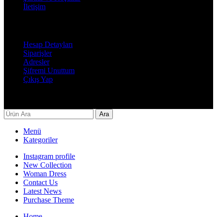
İletişim
Hesabım
Hesap Detayları
Siparişler
Adresler
Şifremi Unuttum
Çıkış Yap
Decor By Özay Her hakkı saklıdır. Tasarım by Beşer Ajans
Ara
Menü
Kategoriler
Instagram profile
New Collection
Woman Dress
Contact Us
Latest News
Purchase Theme
Home