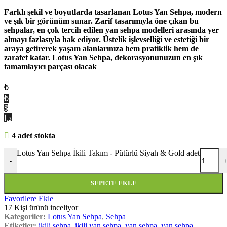
Farklı şekil ve boyutlarda tasarlanan Lotus Yan Sehpa, modern
ve şık bir görünüm sunar. Zarif tasarımıyla öne çıkan bu
sehpalar, en çok tercih edilen yan sehpa modelleri arasında yer
almayı fazlasıyla hak ediyor. Üstelik işlevselliği ve estetiği bir
araya getirerek yaşam alanlarınıza hem pratiklik hem de
zarafet katar. Lotus Yan Sehpa, dekorasyonunuzun en şık
tamamlayıcı parçası olacak
₺
₺
$
د.إ
4 adet stokta
Lotus Yan Sehpa İkili Takım - Pütürlü Siyah & Gold adet
-
SEPETE EKLE
Favorilere Ekle
17
Kişi ürünü inceliyor
Kategoriler:
Lotus Yan Sehpa
,
Sehpa
Etiketler:
ikili sehpa
,
ikili yan sehpa
,
yan sehpa
,
yan sehpa