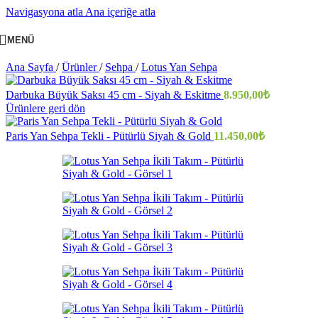
Navigasyona atla
Ana içeriğe atla
MENÜ
Ana Sayfa
/
Ürünler
/
Sehpa
/
Lotus Yan Sehpa
Darbuka Büyük Saksı 45 cm - Siyah & Eskitme
8.950,00
₺
Ürünlere geri dön
Paris Yan Sehpa Tekli - Pütürlü Siyah & Gold
11.450,00
₺