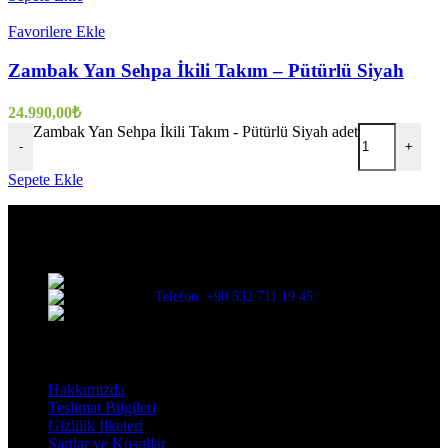
Favorilere Ekle
Zambak Yan Sehpa İkili Takım – Pütürlü Siyah
24.990,00
₺
Zambak Yan Sehpa İkili Takım - Pütürlü Siyah adet
-
+
Sepete Ekle
Evinize değer katar
Üç Evler Mah. 34. Sok. No:13/1 Nilüfer/BURSA
Telefon: +90 532 711 19 45
Mail: info@decorbyozay.com
Bilgilendirme
Hakkımızda
Teslimat Bilgileri
Gizlilik İlkeleri
Şartlar ve Koşullar