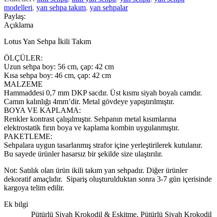
modelleri
,
yan sehpa takım
,
yan sehpalar
Paylaş:
Açıklama
Lotus Yan Sehpa İkili Takım
ÖLÇÜLER:
Uzun sehpa boy: 56 cm, çap: 42 cm
Kısa sehpa boy: 46 cm, çap: 42 cm
MALZEME
Hammaddesi 0,7 mm DKP sacdır. Üst kısmı siyah boyalı camdır.
Camın kalınlığı 4mm’dir. Metal gövdeye yapıştırılmıştır.
BOYA VE KAPLAMA:
Renkler kontrast çalışılmıştır. Sehpanın metal kısımlarına
elektrostatik fırın boya ve kaplama kombin uygulanmıştır.
PAKETLEME:
Sehpalara uygun tasarlanmış strafor içine yerleştirilerek kutulanır.
Bu sayede ürünler hasarsız bir şekilde size ulaştırılır.
Not: Satılık olan ürün ikili takım yan sehpadır. Diğer ürünler
dekoratif amaçlıdır. Sipariş oluşturulduktan sonra 3-7 gün içerisinde
kargoya telim edilir.
Ek bilgi
Pütürlü Siyah Krokodil & Eskitme
,
Pütürlü Siyah Krokodil