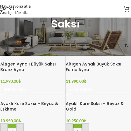
Navigasyona atla
MENÜ
Ana içeriğe atla
Saksı
Ana Sayfa
/
Ürünler
/
Saksı
147 sonuçtan 1-20 arası gösteriliyor
Yan Menüyü Aç
Altıgen Aynalı Büyük Saksı –
Altıgen Aynalı Büyük Saksı –
Bronz Ayna
Füme Ayna
11.990,00
₺
11.990,00
₺
SEPETE EKLE
SEPETE EKLE
Ayaklı Küre Saksı – Beyaz &
Ayaklı Küre Saksı – Beyaz &
Eskitme
Gold
10.950,00
₺
10.950,00
₺