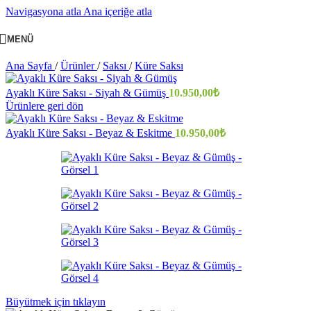
Navigasyona atla
Ana içeriğe atla
MENÜ
Ana Sayfa
/
Ürünler
/
Saksı
/
Küre Saksı
Ayaklı Küre Saksı - Siyah & Gümüş
10.950,00
₺
Ürünlere geri dön
Ayaklı Küre Saksı - Beyaz & Eskitme
10.950,00
₺
Büyütmek için tıklayın