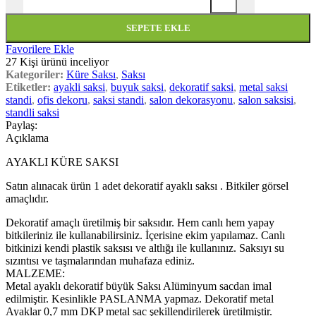
SEPETE EKLE
Favorilere Ekle
27
Kişi ürünü inceliyor
Kategoriler:
Küre Saksı
,
Saksı
Etiketler:
ayakli saksi
,
buyuk saksi
,
dekoratif saksi
,
metal saksi
standi
,
ofis dekoru
,
saksi standi
,
salon dekorasyonu
,
salon saksisi
,
standli saksi
Paylaş:
Açıklama
AYAKLI KÜRE SAKSI
Satın alınacak ürün 1 adet dekoratif ayaklı saksı . Bitkiler görsel
amaçlıdır.
Dekoratif amaçlı üretilmiş bir saksıdır. Hem canlı hem yapay
bitkileriniz ile kullanabilirsiniz. İçerisine ekim yapılamaz. Canlı
bitkinizi kendi plastik saksısı ve altlığı ile kullanınız. Saksıyı su
sızıntısı ve taşmalarından muhafaza ediniz.
MALZEME:
Metal ayaklı dekoratif büyük Saksı Alüminyum sacdan imal
edilmiştir. Kesinlikle PASLANMA yapmaz. Dekoratif metal
Ayaklar 0,7 mm DKP metal sac şekillendirilerek üretilmiştir.