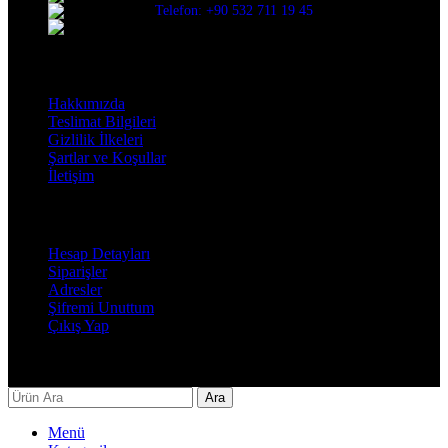
Telefon: +90 532 711 19 45
Mail: info@decorbyozay.com
Bilgilendirme
Hakkımızda
Teslimat Bilgileri
Gizlilik İlkeleri
Şartlar ve Koşullar
İletişim
Hesabım
Hesap Detayları
Siparişler
Adresler
Şifremi Unuttum
Çıkış Yap
Decor By Özay Her hakkı saklıdır. Tasarım by Beşer Ajans
Ara
Menü