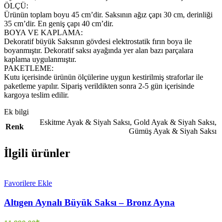
ÖLÇÜ:
Ürünün toplam boyu 45 cm’dir. Saksının ağız çapı 30 cm, derinliği
35 cm’dir. En geniş çapı 40 cm’dir.
BOYA VE KAPLAMA:
Dekoratif büyük Saksının gövdesi elektrostatik fırın boya ile
boyanmıştır. Dekoratif saksı ayağında yer alan bazı parçalara
kaplama uygulanmıştır.
PAKETLEME:
Kutu içerisinde ürünün ölçülerine uygun kestirilmiş straforlar ile
paketleme yapılır. Sipariş verildikten sonra 2-5 gün içerisinde
kargoya teslim edilir.
Ek bilgi
Eskitme Ayak & Siyah Saksı
,
Gold Ayak & Siyah Saksı
,
Renk
Gümüş Ayak & Siyah Saksı
İlgili ürünler
Favorilere Ekle
Altıgen Aynalı Büyük Saksı – Bronz Ayna