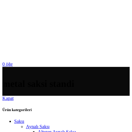
0
öğe
metal saksi standi
Kapat
Ürün kategorileri
Saksı
Aynalı Saksı
Altıgen Aynalı Saksı