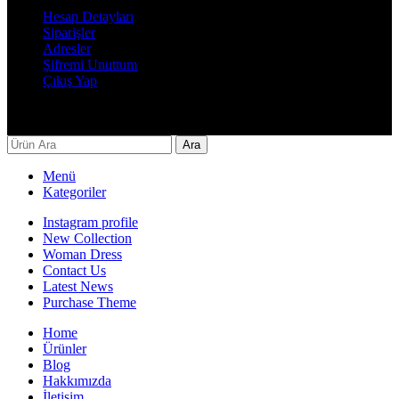
Hesap Detayları
Siparişler
Adresler
Şifremi Unuttum
Çıkış Yap
Decor By Özay Her hakkı saklıdır. Tasarım by Beşer Ajans
Ara
Menü
Kategoriler
Instagram profile
New Collection
Woman Dress
Contact Us
Latest News
Purchase Theme
Home
Ürünler
Blog
Hakkımızda
İletişim