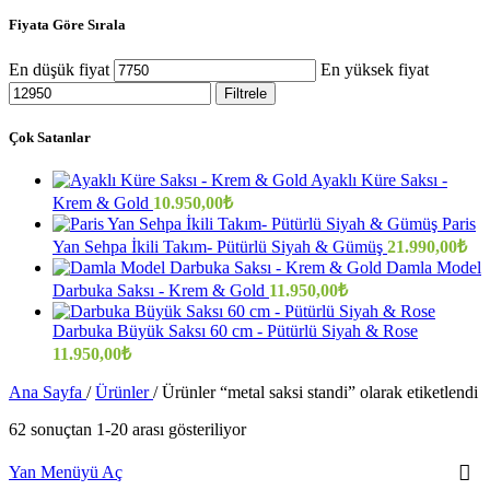
Fiyata Göre Sırala
En düşük fiyat
En yüksek fiyat
Filtrele
Çok Satanlar
Ayaklı Küre Saksı -
Krem & Gold
10.950,00
₺
Paris
Yan Sehpa İkili Takım- Pütürlü Siyah & Gümüş
21.990,00
₺
Damla Model
Darbuka Saksı - Krem & Gold
11.950,00
₺
Darbuka Büyük Saksı 60 cm - Pütürlü Siyah & Rose
11.950,00
₺
Ana Sayfa
/
Ürünler
/
Ürünler “metal saksi standi” olarak etiketlendi
62 sonuçtan 1-20 arası gösteriliyor
Yan Menüyü Aç