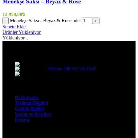
Menekşe Saksı – Beyaz & Rose
12.950,00
₺
Menekşe Saksı - Beyaz & Rose adet
-
+
Sepete Ekle
Ürünler Yükleniyor
Yükleniyor...
Evinize değer katar
Üç Evler Mah. 34. Sok. No:13/1 Nilüfer/BURSA
Telefon: +90 532 711 19 45
Mail: info@decorbyozay.com
Bilgilendirme
Hakkımızda
Teslimat Bilgileri
Gizlilik İlkeleri
Şartlar ve Koşullar
İletişim
Hesabım