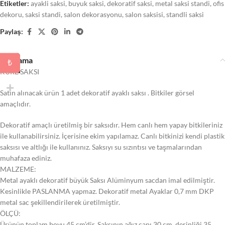
Etiketler:
ayakli saksi
,
buyuk saksi
,
dekoratif saksi
,
metal saksi standi
,
ofis
dekoru
,
saksi standi
,
salon dekorasyonu
,
salon saksisi
,
standli saksi
Paylaş:
Açıklama
₺
KÜRE SAKSI
Satın alınacak ürün 1 adet dekoratif ayaklı saksı . Bitkiler görsel
amaçlıdır.
Dekoratif amaçlı üretilmiş bir saksıdır. Hem canlı hem yapay bitkileriniz
ile kullanabilirsiniz. İçerisine ekim yapılamaz. Canlı bitkinizi kendi plastik
saksısı ve altlığı ile kullanınız. Saksıyı su sızıntısı ve taşmalarından
muhafaza ediniz.
MALZEME:
Metal ayaklı dekoratif büyük Saksı Alüminyum sacdan imal edilmiştir.
Kesinlikle PASLANMA yapmaz. Dekoratif metal Ayaklar 0,7 mm DKP
metal sac şekillendirilerek üretilmiştir.
ÖLÇÜ:
Ürünün toplam boyu 45 cm’dir. Saksının ağız çapı 30 cm, derinliği 35