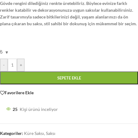
Gövde rengini dilediğiniz renkte üretebiliriz. Böylece evinize farklı
renkler katabilir ve dekorasyonunuza uygun saksılar kullanabilirsiniz.
Zarif tasarımıyla sadece bitkilerinizi değil, yaşam alanlarınızı da ön
plana çıkaran bu saksı, stil sahibi bir dokunuş için mükemmel bir seçim.
₺
-
+
SEPETE EKLE
Favorilere Ekle
25
Kişi ürünü inceliyor
Kategoriler:
Küre Saksı
,
Saksı