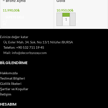
– Bronz Ayna
Gold
11.990,00
₺
10.950,00
₺
SEPETE EKLE
SEPETE EKLE
Evinize değer katar
Üç Evler Mah. 34. Sok. No:13/1 Nilüfer/BURSA
Telefon: +90 532 711 19 45
Mail: info@decorbyozay.com
BILGILENDIRME
Hakkımızda
Teslimat Bilgileri
Gizlilik İlkeleri
Şartlar ve Koşullar
İletişim
HESABIM