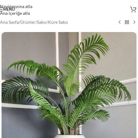
Navigasyona atla
MENÜ
Ana içeriğe atla
Ana Sayfa
/
Ürünler
/
Saksı
/
Küre Saksı