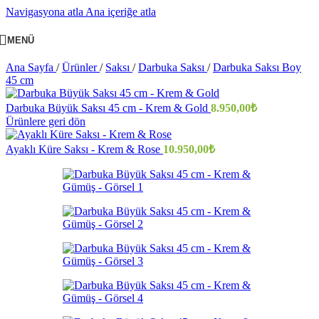
Navigasyona atla
Ana içeriğe atla
MENÜ
Ana Sayfa
/
Ürünler
/
Saksı
/
Darbuka Saksı
/
Darbuka Saksı Boy
45 cm
Darbuka Büyük Saksı 45 cm - Krem & Gold
8.950,00
₺
Ürünlere geri dön
Ayaklı Küre Saksı - Krem & Rose
10.950,00
₺