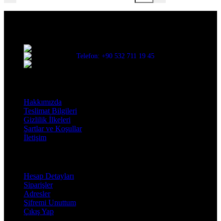
Evinize değer katar
Üç Evler Mah. 34. Sok. No:13/1 Nilüfer/BURSA
Telefon: +90 532 711 19 45
Mail: info@decorbyozay.com
Bilgilendirme
Hakkımızda
Teslimat Bilgileri
Gizlilik İlkeleri
Şartlar ve Koşullar
İletişim
Hesabım
Hesap Detayları
Siparişler
Adresler
Şifremi Unuttum
Çıkış Yap