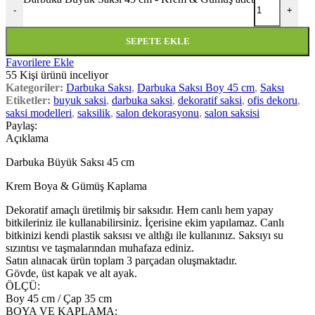
-
+
SEPETE EKLE
Favorilere Ekle
55
Kişi ürünü inceliyor
Kategoriler:
Darbuka Saksı
,
Darbuka Saksı Boy 45 cm
,
Saksı
Etiketler:
buyuk saksi
,
darbuka saksi
,
dekoratif saksi
,
ofis dekoru
,
saksi modelleri
,
saksilik
,
salon dekorasyonu
,
salon saksisi
Paylaş:
Açıklama
Darbuka Büyük Saksı 45 cm
Krem Boya & Gümüş Kaplama
Dekoratif amaçlı üretilmiş bir saksıdır. Hem canlı hem yapay
bitkileriniz ile kullanabilirsiniz. İçerisine ekim yapılamaz. Canlı
bitkinizi kendi plastik saksısı ve altlığı ile kullanınız. Saksıyı su
sızıntısı ve taşmalarından muhafaza ediniz.
Satın alınacak ürün toplam 3 parçadan oluşmaktadır.
Gövde, üst kapak ve alt ayak.
ÖLÇÜ:
Boy 45 cm / Çap 35 cm
BOYA VE KAPLAMA: