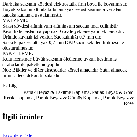
Darbuka saksının gövdesi elektrostatik fırın boya ile boyanmıştır.
Büyük saksının altında bulunan ayak ve üst kısmında yer alan
kapağa kaplama uygulanmıştır.
MALZEME:
Saksı gövdesi alüminyum alüminyum sacdan imal edilmiştir.
Kesinlikle paslanma yapmaz. Gövde yekpare yani tek parçadır.
Üründe kaynak izi yoktur. Sac kalınlığı 0.7 mm dir.
Saksı kapak ve alt ayak 0,7 mm DKP sacın şekillendirilmesi ile
oluşturulmuştur.
PAKETLEME:
Kutu içerisinde büyük saksının ölçülerine uygun kestirilmiş
straforlar ile paketleme yapılır.
Not: Bitkiler ve diğer aksesuarlar görsel amaçlıdır. Satın alınacak
ürün sadece dekoratif saksıdır.
Ek bilgi
Parlak Beyaz & Eskitme Kaplama
,
Parlak Beyaz & Gold
Renk
kaplama
,
Parlak Beyaz & Gümüş Kaplama
,
Parlak Beyaz &
Rose
İlgili ürünler
Favorilere Ekle