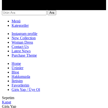
Decor By Özay Her hakkı saklıdır. Tasarım by Beşer Ajans
Ara
Menü
Kategoriler
Instagram profile
New Collection
Woman Dress
Contact Us
Latest News
Purchase Theme
Home
Ürünler
Blog
Hakkımızda
İletişim
Favorilerim
Giriş Yap / Üye Ol
Sepetim
Kapat
Giriş Yap