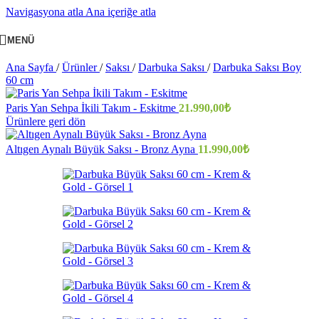
Navigasyona atla
Ana içeriğe atla
MENÜ
Ana Sayfa
/
Ürünler
/
Saksı
/
Darbuka Saksı
/
Darbuka Saksı Boy
60 cm
Paris Yan Sehpa İkili Takım - Eskitme
21.990,00
₺
Ürünlere geri dön
Altıgen Aynalı Büyük Saksı - Bronz Ayna
11.990,00
₺