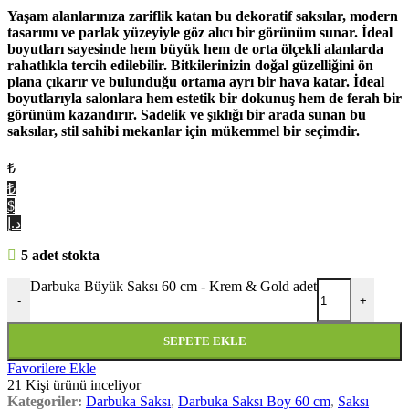
Yaşam alanlarınıza zariflik katan bu dekoratif saksılar, modern
tasarımı ve parlak yüzeyiyle göz alıcı bir görünüm sunar. İdeal
boyutları sayesinde hem büyük hem de orta ölçekli alanlarda
rahatlıkla tercih edilebilir. Bitkilerinizin doğal güzelliğini ön
plana çıkarır ve bulunduğu ortama ayrı bir hava katar. İdeal
boyutlarıyla salonlara hem estetik bir dokunuş hem de ferah bir
görünüm kazandırır. Sadelik ve şıklığı bir arada sunan bu
saksılar, stil sahibi mekanlar için mükemmel bir seçimdir.
₺
₺
$
د.إ
5 adet stokta
Darbuka Büyük Saksı 60 cm - Krem & Gold adet
-
+
SEPETE EKLE
Favorilere Ekle
21
Kişi ürünü inceliyor
Kategoriler:
Darbuka Saksı
,
Darbuka Saksı Boy 60 cm
,
Saksı