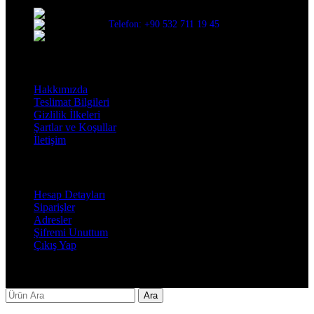
Üç Evler Mah. 34. Sok. No:13/1 Nilüfer/BURSA
Telefon: +90 532 711 19 45
Mail: info@decorbyozay.com
Bilgilendirme
Hakkımızda
Teslimat Bilgileri
Gizlilik İlkeleri
Şartlar ve Koşullar
İletişim
Hesabım
Hesap Detayları
Siparişler
Adresler
Şifremi Unuttum
Çıkış Yap
Decor By Özay Her hakkı saklıdır. Tasarım by Beşer Ajans
Ara