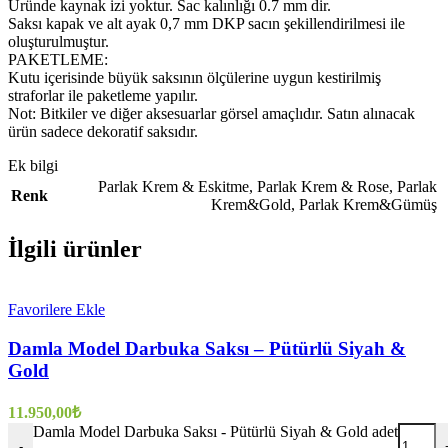
Üründe kaynak izi yoktur. Sac kalınlığı 0.7 mm dir.
Saksı kapak ve alt ayak 0,7 mm DKP sacın şekillendirilmesi ile
oluşturulmuştur.
PAKETLEME:
Kutu içerisinde büyük saksının ölçülerine uygun kestirilmiş
straforlar ile paketleme yapılır.
Not: Bitkiler ve diğer aksesuarlar görsel amaçlıdır. Satın alınacak
ürün sadece dekoratif saksıdır.
Ek bilgi
Parlak Krem & Eskitme
,
Parlak Krem & Rose
,
Parlak
Renk
Krem&Gold
,
Parlak Krem&Gümüş
İlgili ürünler
Favorilere Ekle
Damla Model Darbuka Saksı – Pütürlü Siyah &
Gold
11.950,00
₺
Damla Model Darbuka Saksı - Pütürlü Siyah & Gold adet
-