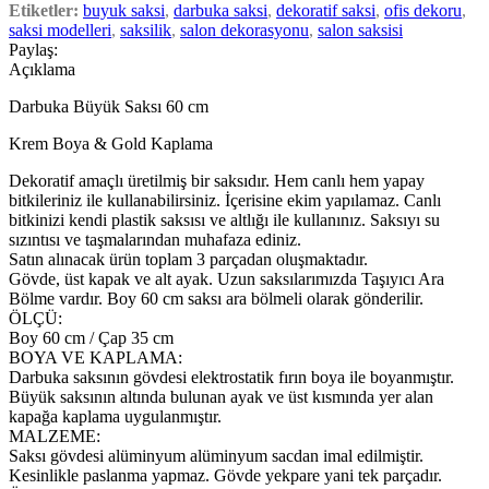
Etiketler:
buyuk saksi
,
darbuka saksi
,
dekoratif saksi
,
ofis dekoru
,
saksi modelleri
,
saksilik
,
salon dekorasyonu
,
salon saksisi
Paylaş:
Açıklama
Darbuka Büyük Saksı 60 cm
Krem Boya & Gold Kaplama
Dekoratif amaçlı üretilmiş bir saksıdır. Hem canlı hem yapay
bitkileriniz ile kullanabilirsiniz. İçerisine ekim yapılamaz. Canlı
bitkinizi kendi plastik saksısı ve altlığı ile kullanınız. Saksıyı su
sızıntısı ve taşmalarından muhafaza ediniz.
Satın alınacak ürün toplam 3 parçadan oluşmaktadır.
Gövde, üst kapak ve alt ayak. Uzun saksılarımızda Taşıyıcı Ara
Bölme vardır. Boy 60 cm saksı ara bölmeli olarak gönderilir.
ÖLÇÜ:
Boy 60 cm / Çap 35 cm
BOYA VE KAPLAMA:
Darbuka saksının gövdesi elektrostatik fırın boya ile boyanmıştır.
Büyük saksının altında bulunan ayak ve üst kısmında yer alan
kapağa kaplama uygulanmıştır.
MALZEME:
Saksı gövdesi alüminyum alüminyum sacdan imal edilmiştir.
Kesinlikle paslanma yapmaz. Gövde yekpare yani tek parçadır.