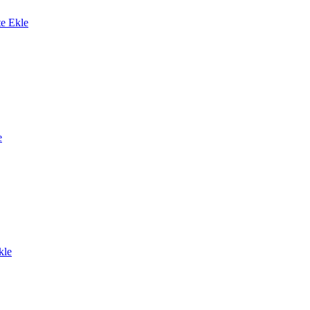
te Ekle
e
kle