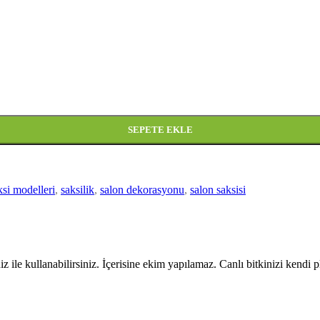
SEPETE EKLE
ksi modelleri
,
saksilik
,
salon dekorasyonu
,
salon saksisi
ile kullanabilirsiniz. İçerisine ekim yapılamaz. Canlı bitkinizi kendi plas