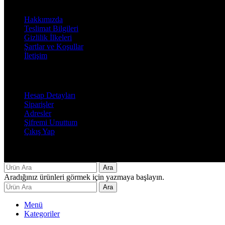
Hakkımızda
Teslimat Bilgileri
Gizlilik İlkeleri
Şartlar ve Koşullar
İletişim
Hesabım
Hesap Detayları
Siparişler
Adresler
Şifremi Unuttum
Çıkış Yap
Decor By Özay Her hakkı saklıdır. Tasarım by Beşer Ajans
Ara
Aradığınız ürünleri görmek için yazmaya başlayın.
Ara
Menü
Kategoriler