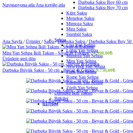
Darbuka Saksı Boy 60 cm
Navigasyona atla
Ana içeriğe atla
Darbuka Saksı Boy 70 cm
Küre Saksı
Menekşe Saksı
Mimoza Saksı
Mira Saksı
Sümbül Saksı
Sehpa
Ana Sayfa
/
Ürünler
/
Saksı
/
Darbuka Saksı
/
Darbuka Saksı Boy 50
Lisa Yan Sehpa
Lotus Yan Sehpa
Mira Yan Sehpa İkili Takım - Siyah & Eskitme
24.990,00
₺
Mimoza Yan Sehpa
Ürünlere geri dön
Mira Yan Sehpa
Newyork Yan Sehpa
Darbuka Büyük Saksı - 50 cm - Beyaz & Gümüş
9.750,00
₺
Paris Yan Sehpa
Rome Yan Sehpa
Zambak Yan Sehpa
Zürih Yan Sehpa
Darbuka İkili Takım
Bitkiler
İLETIŞIM