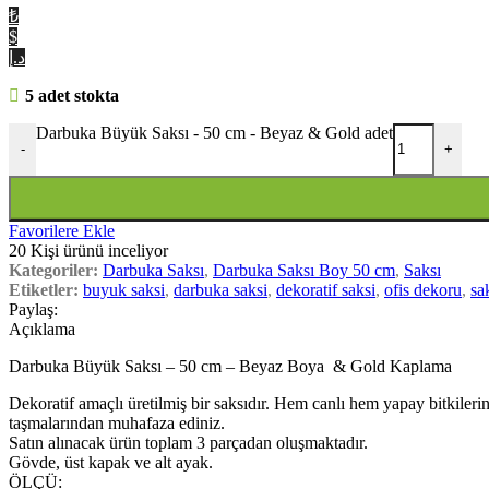
₺
$
د.إ
5 adet stokta
Darbuka Büyük Saksı - 50 cm - Beyaz & Gold adet
-
+
Favorilere Ekle
20
Kişi ürünü inceliyor
Kategoriler:
Darbuka Saksı
,
Darbuka Saksı Boy 50 cm
,
Saksı
Etiketler:
buyuk saksi
,
darbuka saksi
,
dekoratif saksi
,
ofis dekoru
,
sa
Paylaş:
Açıklama
Darbuka Büyük Saksı – 50 cm – Beyaz Boya & Gold Kaplama
Dekoratif amaçlı üretilmiş bir saksıdır. Hem canlı hem yapay bitkileriniz 
taşmalarından muhafaza ediniz.
Satın alınacak ürün toplam 3 parçadan oluşmaktadır.
Gövde, üst kapak ve alt ayak.
ÖLÇÜ: