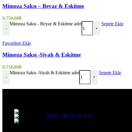
Mimoza Saksı – Beyaz & Eskitme
9.750,00
₺
Mimoza Saksı - Beyaz & Eskitme adet
Sepete Ekle
-
+
Favorilere Ekle
Mimoza Saksı -Siyah & Eskitme
9.750,00
₺
Mimoza Saksı -Siyah & Eskitme adet
Sepete Ekle
-
+
Evinize değer katar
Üç Evler Mah. 34. Sok. No:13/1 Nilüfer/BURSA
Telefon: +90 532 711 19 45
Mail: info@decorbyozay.com
Bilgilendirme