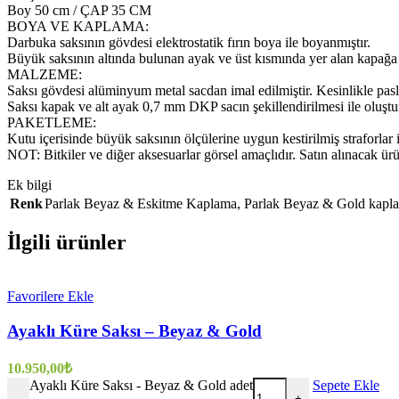
Boy 50 cm / ÇAP 35 CM
BOYA VE KAPLAMA:
Darbuka saksının gövdesi elektrostatik fırın boya ile boyanmıştır.
Büyük saksının altında bulunan ayak ve üst kısmında yer alan kapağa
MALZEME:
Saksı gövdesi alüminyum metal sacdan imal edilmiştir. Kesinlikle pas
Saksı kapak ve alt ayak 0,7 mm DKP sacın şekillendirilmesi ile oluştu
PAKETLEME:
Kutu içerisinde büyük saksının ölçülerine uygun kestirilmiş straforlar i
NOT: Bitkiler ve diğer aksesuarlar görsel amaçlıdır. Satın alınacak ürü
Ek bilgi
Renk
Parlak Beyaz & Eskitme Kaplama
,
Parlak Beyaz & Gold kapl
İlgili ürünler
Favorilere Ekle
Ayaklı Küre Saksı – Beyaz & Gold
10.950,00
₺
Ayaklı Küre Saksı - Beyaz & Gold adet
Sepete Ekle
-
+