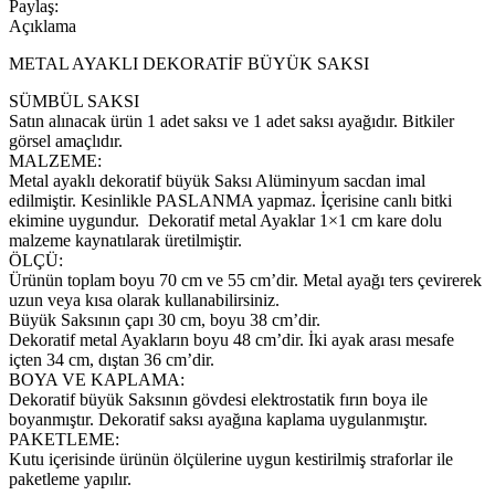
Paylaş:
Açıklama
METAL AYAKLI DEKORATİF BÜYÜK SAKSI
SÜMBÜL SAKSI
Satın alınacak ürün 1 adet saksı ve 1 adet saksı ayağıdır. Bitkiler
görsel amaçlıdır.
MALZEME:
Metal ayaklı dekoratif büyük Saksı Alüminyum sacdan imal
edilmiştir. Kesinlikle PASLANMA yapmaz. İçerisine canlı bitki
ekimine uygundur. Dekoratif metal Ayaklar 1×1 cm kare dolu
malzeme kaynatılarak üretilmiştir.
ÖLÇÜ:
Ürünün toplam boyu 70 cm ve 55 cm’dir. Metal ayağı ters çevirerek
uzun veya kısa olarak kullanabilirsiniz.
Büyük Saksının çapı 30 cm, boyu 38 cm’dir.
Dekoratif metal Ayakların boyu 48 cm’dir. İki ayak arası mesafe
içten 34 cm, dıştan 36 cm’dir.
BOYA VE KAPLAMA:
Dekoratif büyük Saksının gövdesi elektrostatik fırın boya ile
boyanmıştır. Dekoratif saksı ayağına kaplama uygulanmıştır.
PAKETLEME:
Kutu içerisinde ürünün ölçülerine uygun kestirilmiş straforlar ile
paketleme yapılır.