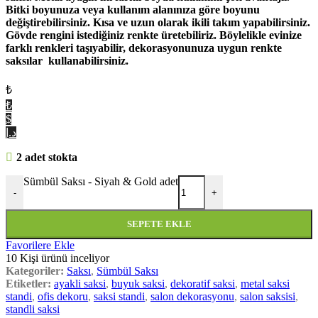
Bitki boyunuza veya kullanım alanınıza göre boyunu
değiştirebilirsiniz. Kısa ve uzun olarak ikili takım yapabilirsiniz.
Gövde rengini istediğiniz renkte üretebiliriz. Böylelikle evinize
farklı renkleri taşıyabilir, dekorasyonunuza uygun renkte
saksılar kullanabilirsiniz.
₺
₺
$
د.إ
2 adet stokta
Sümbül Saksı - Siyah & Gold adet
-
+
SEPETE EKLE
Favorilere Ekle
10
Kişi ürünü inceliyor
Kategoriler:
Saksı
,
Sümbül Saksı
Etiketler:
ayakli saksi
,
buyuk saksi
,
dekoratif saksi
,
metal saksi
standi
,
ofis dekoru
,
saksi standi
,
salon dekorasyonu
,
salon saksisi
,
standli saksi