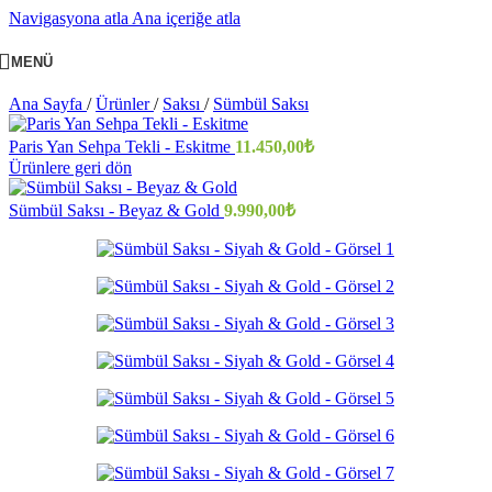
Navigasyona atla
Ana içeriğe atla
MENÜ
Ana Sayfa
/
Ürünler
/
Saksı
/
Sümbül Saksı
Paris Yan Sehpa Tekli - Eskitme
11.450,00
₺
Ürünlere geri dön
Sümbül Saksı - Beyaz & Gold
9.990,00
₺