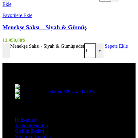
Ekle
Favorilere Ekle
Menekşe Saksı – Siyah & Gümüş
12.950,00
₺
Menekşe Saksı - Siyah & Gümüş adet
Sepete Ekle
-
+
Evinize değer katar
Üç Evler Mah. 34. Sok. No:13/1 Nilüfer/BURSA
Telefon: +90 532 711 19 45
Mail: info@decorbyozay.com
Bilgilendirme
Hakkımızda
Teslimat Bilgileri
Gizlilik İlkeleri
Şartlar ve Koşullar