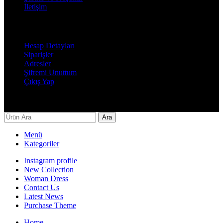
İletişim
Hesabım
Hesap Detayları
Siparişler
Adresler
Şifremi Unuttum
Çıkış Yap
Decor By Özay Her hakkı saklıdır. Tasarım by Beşer Ajans
Ara
Menü
Kategoriler
Instagram profile
New Collection
Woman Dress
Contact Us
Latest News
Purchase Theme
Home