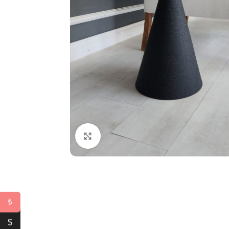
Büyütmek için tıklayın
₺
$