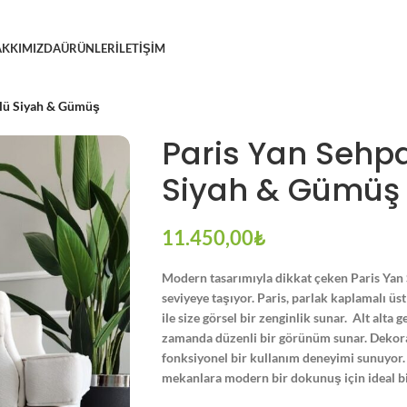
KKIMIZDA
ÜRÜNLER
İLETIŞIM
rlü Siyah & Gümüş
Paris Yan Sehpa
Siyah & Gümüş
11.450,00
₺
Modern tasarımıyla dikkat çeken Paris Yan 
seviyeye taşıyor. Paris, parlak kaplamalı üst
ile size görsel bir zenginlik sunar. Alt alta
zamanda düzenli bir görünüm sunar. Dekora
fonksiyonel bir kullanım deneyimi sunuyor. 
mekanlara modern bir dokunuş için ideal b