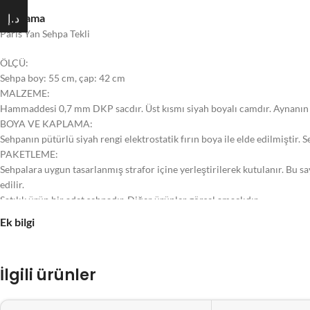
Açıklama
د.إ
Paris Yan Sehpa Tekli
ÖLÇÜ:
Sehpa boy: 55 cm, çap: 42 cm
MALZEME:
Hammaddesi 0,7 mm DKP sacdır. Üst kısmı siyah boyalı camdır. Aynanın ka
BOYA VE KAPLAMA:
Sehpanın pütürlü siyah rengi elektrostatik fırın boya ile elde edilmiştir.
PAKETLEME:
Sehpalara uygun tasarlanmış strafor içine yerleştirilerek kutulanır. Bu sa
edilir.
Satılık ürün bir adet sehpadır. Diğer ürünler görsel amaçlıdır.
Ek bilgi
İlgili ürünler