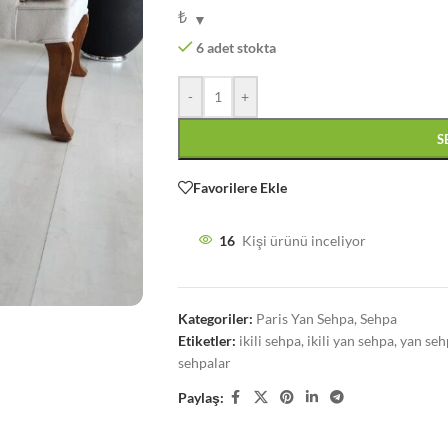
₺
6 adet stokta
-
+
S
Favorilere Ekle
16
Kişi ürünü inceliyor
Kategoriler:
Paris Yan Sehpa
,
Sehpa
Etiketler:
ikili sehpa
,
ikili yan sehpa
,
yan seh
sehpalar
Paylaş: