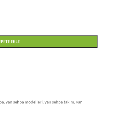
EPETE EKLE
pa
,
yan sehpa modelleri
,
yan sehpa takım
,
yan