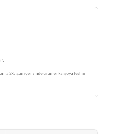
ır.
 sonra 2-5 gün içerisinde ürünler kargoya teslim