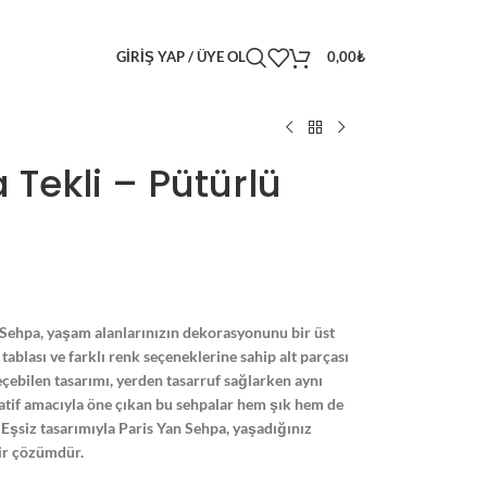
GIRIŞ YAP / ÜYE OL
0,00
₺
 Tekli – Pütürlü
Sehpa, yaşam alanlarınızın dekorasyonunu bir üst
 tablası ve farklı renk seçeneklerine sahip alt parçası
 geçebilen tasarımı, yerden tasarruf sağlarken aynı
tif amacıyla öne çıkan bu sehpalar hem şık hem de
Eşsiz tasarımıyla Paris Yan Sehpa, yaşadığınız
ir çözümdür.