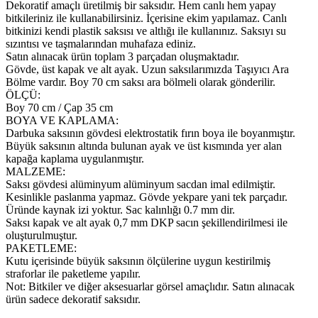
Dekoratif amaçlı üretilmiş bir saksıdır. Hem canlı hem yapay
bitkileriniz ile kullanabilirsiniz. İçerisine ekim yapılamaz. Canlı
bitkinizi kendi plastik saksısı ve altlığı ile kullanınız. Saksıyı su
sızıntısı ve taşmalarından muhafaza ediniz.
Satın alınacak ürün toplam 3 parçadan oluşmaktadır.
Gövde, üst kapak ve alt ayak. Uzun saksılarımızda Taşıyıcı Ara
Bölme vardır. Boy 70 cm saksı ara bölmeli olarak gönderilir.
ÖLÇÜ:
Boy 70 cm / Çap 35 cm
BOYA VE KAPLAMA:
Darbuka saksının gövdesi elektrostatik fırın boya ile boyanmıştır.
Büyük saksının altında bulunan ayak ve üst kısmında yer alan
kapağa kaplama uygulanmıştır.
MALZEME:
Saksı gövdesi alüminyum alüminyum sacdan imal edilmiştir.
Kesinlikle paslanma yapmaz. Gövde yekpare yani tek parçadır.
Üründe kaynak izi yoktur. Sac kalınlığı 0.7 mm dir.
Saksı kapak ve alt ayak 0,7 mm DKP sacın şekillendirilmesi ile
oluşturulmuştur.
PAKETLEME:
Kutu içerisinde büyük saksının ölçülerine uygun kestirilmiş
straforlar ile paketleme yapılır.
Not: Bitkiler ve diğer aksesuarlar görsel amaçlıdır. Satın alınacak
ürün sadece dekoratif saksıdır.