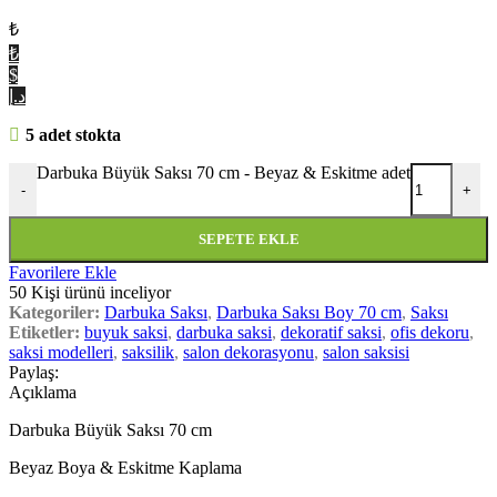
₺
₺
$
د.إ
5 adet stokta
Darbuka Büyük Saksı 70 cm - Beyaz & Eskitme adet
-
+
SEPETE EKLE
Favorilere Ekle
50
Kişi ürünü inceliyor
Kategoriler:
Darbuka Saksı
,
Darbuka Saksı Boy 70 cm
,
Saksı
Etiketler:
buyuk saksi
,
darbuka saksi
,
dekoratif saksi
,
ofis dekoru
,
saksi modelleri
,
saksilik
,
salon dekorasyonu
,
salon saksisi
Paylaş:
Açıklama
Darbuka Büyük Saksı 70 cm
Beyaz Boya & Eskitme Kaplama