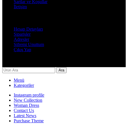
Şartlar ve Koşullar
İletişim
Hesabım
Hesap Detayları
Siparişler
Adresler
Şifremi Unuttum
Çıkış Yap
Decor By Özay Her hakkı saklıdır. Tasarım by Beşer Ajans
Ara
Menü
Kategoriler
Instagram profile
New Collection
Woman Dress
Contact Us
Latest News
Purchase Theme