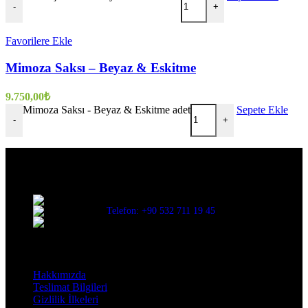
-
+
Favorilere Ekle
Mimoza Saksı – Beyaz & Eskitme
9.750,00
₺
Mimoza Saksı - Beyaz & Eskitme adet
Sepete Ekle
-
+
Evinize değer katar
Üç Evler Mah. 34. Sok. No:13/1 Nilüfer/BURSA
Telefon: +90 532 711 19 45
Mail: info@decorbyozay.com
Bilgilendirme
Hakkımızda
Teslimat Bilgileri
Gizlilik İlkeleri