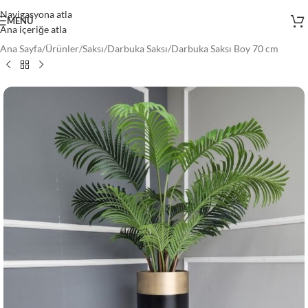
Navigasyona atla
MENÜ
Ana içeriğe atla
Ana Sayfa
/
Ürünler
/
Saksı
/
Darbuka Saksı
/
Darbuka Saksı Boy 70 cm