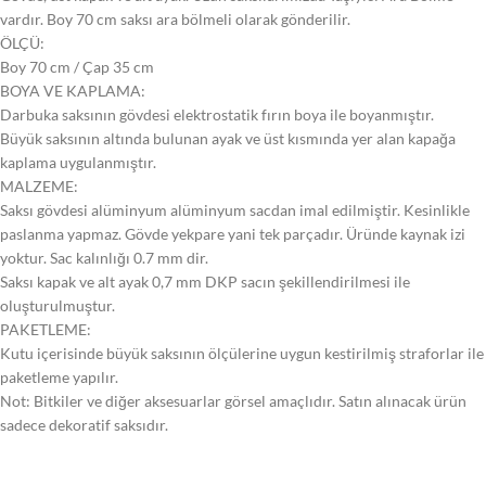
vardır. Boy 70 cm saksı ara bölmeli olarak gönderilir.
ÖLÇÜ:
Boy 70 cm / Çap 35 cm
BOYA VE KAPLAMA:
Darbuka saksının gövdesi elektrostatik fırın boya ile boyanmıştır.
Büyük saksının altında bulunan ayak ve üst kısmında yer alan kapağa
kaplama uygulanmıştır.
MALZEME:
Saksı gövdesi alüminyum alüminyum sacdan imal edilmiştir. Kesinlikle
paslanma yapmaz. Gövde yekpare yani tek parçadır. Üründe kaynak izi
yoktur. Sac kalınlığı 0.7 mm dir.
Saksı kapak ve alt ayak 0,7 mm DKP sacın şekillendirilmesi ile
oluşturulmuştur.
PAKETLEME:
Kutu içerisinde büyük saksının ölçülerine uygun kestirilmiş straforlar ile
paketleme yapılır.
Not: Bitkiler ve diğer aksesuarlar görsel amaçlıdır. Satın alınacak ürün
sadece dekoratif saksıdır.