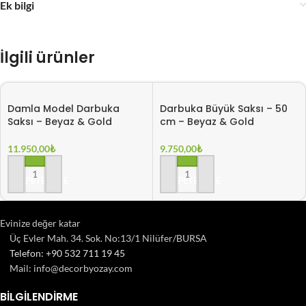
Ek bilgi
İlgili ürünler
Damla Model Darbuka
Darbuka Büyük Saksı – 50
Saksı – Beyaz & Gold
cm – Beyaz & Gold
11.950,00
₺
9.750,00
₺
SEPETE EKLE
SEPETE EKLE
Evinize değer katar
Üç Evler Mah. 34. Sok. No:13/1 Nilüfer/BURSA
Telefon: +90 532 711 19 45
Mail: info@decorbyozay.com
BILGILENDIRME