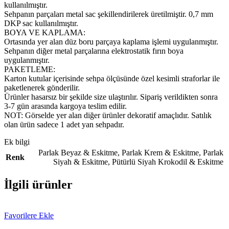
kullanılmıştır.
Sehpanın parçaları metal sac şekillendirilerek üretilmiştir. 0,7 mm
DKP sac kullanılmıştır.
BOYA VE KAPLAMA:
Ortasında yer alan düz boru parçaya kaplama işlemi uygulanmıştır.
Sehpanın diğer metal parçalarına elektrostatik fırın boya
uygulanmıştır.
PAKETLEME:
Karton kutular içerisinde sehpa ölçüsünde özel kesimli straforlar ile
paketlenerek gönderilir.
Ürünler hasarsız bir şekilde size ulaştırılır. Sipariş verildikten sonra
3-7 gün arasında kargoya teslim edilir.
NOT: Görselde yer alan diğer ürünler dekoratif amaçlıdır. Satılık
olan ürün sadece 1 adet yan sehpadır.
Ek bilgi
Parlak Beyaz & Eskitme
,
Parlak Krem & Eskitme
,
Parlak
Renk
Siyah & Eskitme
,
Pütürlü Siyah Krokodil & Eskitme
İlgili ürünler
Favorilere Ekle