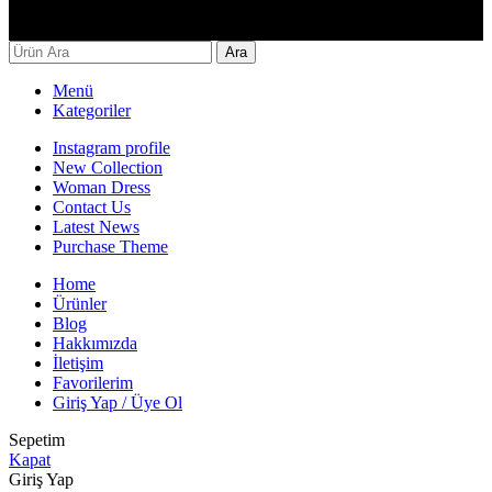
Decor By Özay Her hakkı saklıdır. Tasarım by Beşer Ajans
Ara
Menü
Kategoriler
Instagram profile
New Collection
Woman Dress
Contact Us
Latest News
Purchase Theme
Home
Ürünler
Blog
Hakkımızda
İletişim
Favorilerim
Giriş Yap / Üye Ol
Sepetim
Kapat
Giriş Yap