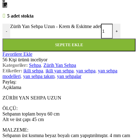
د.إ
5 adet stokta
Zürih Yan Sehpa Uzun - Krem & Eskitme adet
-
+
SEPETE EKLE
Favorilere Ekle
56
Kişi ürünü inceliyor
Kategoriler:
Sehpa
,
Zürih Yan Sehpa
Etiketler:
ikili sehpa
,
ikili yan sehpa
,
yan sehpa
,
yan sehpa
modelleri
,
yan sehpa takım
,
yan sehpalar
Paylaş:
Açıklama
ZÜRİH YAN SEHPA UZUN
ÖLÇÜ:
Sehpanın toplam boyu 60 cm
Alt ve üst çapı 45 cm
MALZEME:
Sehpanın üst kısmına beyaz boyalı cam yapıştırılmıştır. 4 mm cam