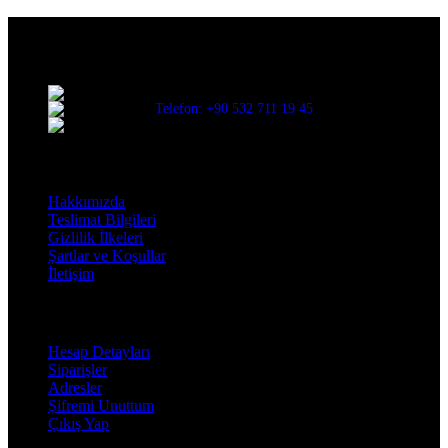
Evinize değer katar
Üç Evler Mah. 34. Sok. No:13/1 Nilüfer/BURSA
Telefon: +90 532 711 19 45
Mail: info@decorbyozay.com
Bilgilendirme
Hakkımızda
Teslimat Bilgileri
Gizlilik İlkeleri
Şartlar ve Koşullar
İletişim
Hesabım
Hesap Detayları
Siparişler
Adresler
Şifremi Unuttum
Çıkış Yap