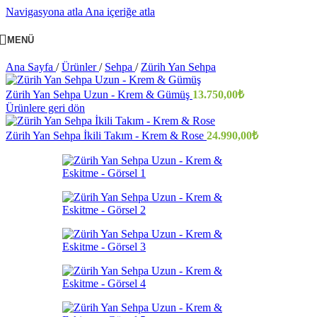
Navigasyona atla
Ana içeriğe atla
MENÜ
Ana Sayfa
/
Ürünler
/
Sehpa
/
Zürih Yan Sehpa
Zürih Yan Sehpa Uzun - Krem & Gümüş
13.750,00
₺
Ürünlere geri dön
Zürih Yan Sehpa İkili Takım - Krem & Rose
24.990,00
₺