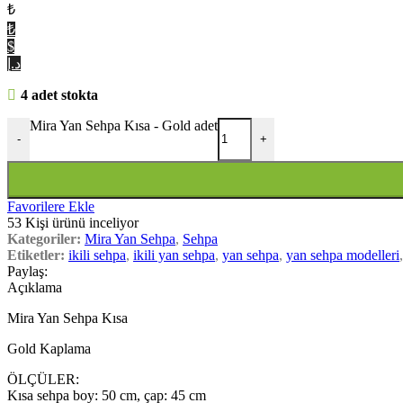
₺
₺
$
د.إ
4 adet stokta
Mira Yan Sehpa Kısa - Gold adet
-
+
Favorilere Ekle
53
Kişi ürünü inceliyor
Kategoriler:
Mira Yan Sehpa
,
Sehpa
Etiketler:
ikili sehpa
,
ikili yan sehpa
,
yan sehpa
,
yan sehpa modelleri
,
Paylaş:
Açıklama
Mira Yan Sehpa Kısa
Gold Kaplama
ÖLÇÜLER:
Kısa sehpa boy: 50 cm, çap: 45 cm