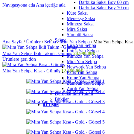
Darbuka Saksı Boy 60 cm
Navigasyona atla
Ana içeriğe atla
Darbuka Saksı Boy 70 cm
Küre Saksı
Menekşe Saksı
Mimoza Saksı
Mira Saksı
Sümbül Saksı
Sehpa
Ana Sayfa
/
Ürünler
/
Sehpa
/
Mira Yan Sehpa
/
Mira Yan Sehpa Kısa
Lisa Yan Sehpa
Lotus Yan Sehpa
Mira Yan Sehpa İkili Takım - Gümüş
24.990,00
₺
Mimoza Yan Sehpa
Ürünlere geri dön
Mira Yan Sehpa
Newyork Yan Sehpa
Mira Yan Sehpa Kısa - Gümüş
12.450,00
₺
Paris Yan Sehpa
Rome Yan Sehpa
Zambak Yan Sehpa
Zürih Yan Sehpa
Darbuka İkili Takım
Bitkiler
İLETIŞIM