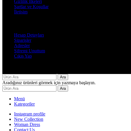
Gizlilik İlkeleri
Şartlar ve Koşullar
İletişim
Hesabım
Hesap Detayları
Siparişler
Adresler
Şifremi Unuttum
Çıkış Yap
Decor By Özay Her hakkı saklıdır. Tasarım by Beşer Ajans
Ara
Aradığınız ürünleri görmek için yazmaya başlayın.
Ara
Menü
Kategoriler
Instagram profile
New Collection
Woman Dress
Contact Us