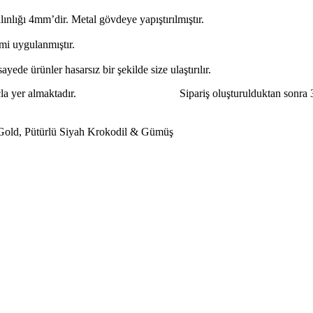
lığı 4mm’dir. Metal gövdeye yapıştırılmıştır.
emi uygulanmıştır.
yede ürünler hasarsız bir şekilde size ulaştırılır.
rsel amaçla yer almaktadır. Sipariş oluşturulduktan sonra 3-7 gü
Gold
,
Pütürlü Siyah Krokodil & Gümüş