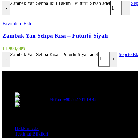
Zambak Yan Sehpa İkili Takım - Pütürlü Siyah adet
Sep
-
+
Favorilere Ekle
Zambak Yan Sehpa Kısa – Pütürlü Siyah
11.990,00
₺
Zambak Yan Sehpa Kısa - Pütürlü Siyah adet
Sepete Ek
-
+
Evinize değer katar
Üç Evler Mah. 34. Sok. No:13/1 Nilüfer/BURSA
Telefon: +90 532 711 19 45
Mail: info@decorbyozay.com
Bilgilendirme
Hakkımızda
Teslimat Bilgileri