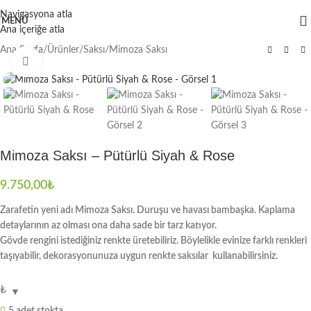
Navigasyona atla
MENÜ
Ana içeriğe atla
Ana Sayfa
/
Ürünler
/
Saksı
/
Mimoza Saksı
Büyütmek için tıklayın
Mimoza Saksı – Pütürlü Siyah & Rose
9.750,00
₺
Zarafetin yeni adı Mimoza Saksı. Duruşu ve havası bambaşka. Kaplama
detaylarının az olması ona daha sade bir tarz katıyor.
Gövde rengini istediğiniz renkte üretebiliriz. Böylelikle evinize farklı renkleri
taşıyabilir, dekorasyonunuza uygun renkte saksılar kullanabilirsiniz.
₺