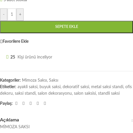
5 adet stokta
-
+
SEPETE EKLE
Favorilere Ekle
25
Kişi ürünü inceliyor
Kategoriler:
Mimoza Saksı
,
Saksı
Etiketler:
ayakli saksi
,
buyuk saksi
,
dekoratif saksi
,
metal saksi standi
,
ofis
dekoru
,
saksi standi
,
salon dekorasyonu
,
salon saksisi
,
standli saksi
Paylaş:
Açıklama
MİMOZA SAKSI