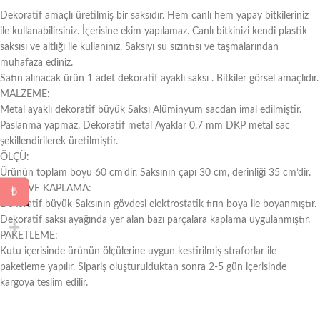
Dekoratif amaçlı üretilmiş bir saksıdır. Hem canlı hem yapay bitkileriniz
ile kullanabilirsiniz. İçerisine ekim yapılamaz. Canlı bitkinizi kendi plastik
saksısı ve altlığı ile kullanınız. Saksıyı su sızıntısı ve taşmalarından
muhafaza ediniz.
Satın alınacak ürün 1 adet dekoratif ayaklı saksı . Bitkiler görsel amaçlıdır.
MALZEME:
Metal ayaklı dekoratif büyük Saksı Alüminyum sacdan imal edilmiştir.
Paslanma yapmaz. Dekoratif metal Ayaklar 0,7 mm DKP metal sac
şekillendirilerek üretilmiştir.
ÖLÇÜ:
Ürünün toplam boyu 60 cm’dir. Saksının çapı 30 cm, derinliği 35 cm’dir.
BOYA VE KAPLAMA:
₺
Dekoratif büyük Saksının gövdesi elektrostatik fırın boya ile boyanmıştır.
Dekoratif saksı ayağında yer alan bazı parçalara kaplama uygulanmıştır.
PAKETLEME:
Kutu içerisinde ürünün ölçülerine uygun kestirilmiş straforlar ile
paketleme yapılır. Sipariş oluşturulduktan sonra 2-5 gün içerisinde
kargoya teslim edilir.