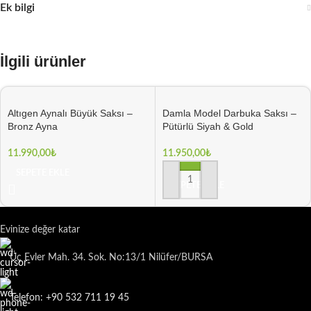
Ek bilgi
İlgili ürünler
Altıgen Aynalı Büyük Saksı –
Damla Model Darbuka Saksı –
Bronz Ayna
Pütürlü Siyah & Gold
11.990,00
₺
11.950,00
₺
SEPETE EKLE
SEPETE EKLE
Evinize değer katar
Üç Evler Mah. 34. Sok. No:13/1 Nilüfer/BURSA
Telefon: +90 532 711 19 45