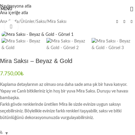
Navigasyona atla
MENÜ
Ana içeriğe atla
Ana Sayfa
/
Ürünler
/
Saksı
/
Mira Saksı
Büyütmek için tıklayın
Mira Saksı – Beyaz & Gold
7.750,00
₺
Kaplama detaylarının az olması ona daha sade ama şık bir hava katıyor.
Yapay ve Canlı bitkileriniz için hoş bir yuva Mira Saksı. Duruşu ve havası
bambaşka.
Farklı gövde renklerinde üretilen Mira ile sizde evinize uygun saksıyı
seçebilirsiniz. Böylelikle evinize farklı renkleri taşıyabilir, saksı ve bitki
bütünlüğünü dekorasyonunuzda vurgulayabilirsiniz.
₺