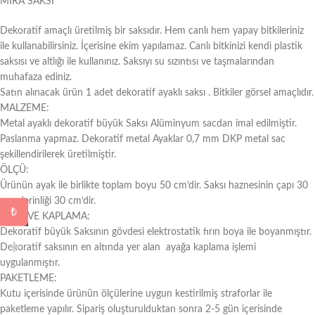
MİRA SAKSI
Dekoratif amaçlı üretilmiş bir saksıdır. Hem canlı hem yapay bitkileriniz
ile kullanabilirsiniz. İçerisine ekim yapılamaz. Canlı bitkinizi kendi plastik
saksısı ve altlığı ile kullanınız. Saksıyı su sızıntısı ve taşmalarından
muhafaza ediniz.
Satın alınacak ürün 1 adet dekoratif ayaklı saksı . Bitkiler görsel amaçlıdır.
MALZEME:
Metal ayaklı dekoratif büyük Saksı Alüminyum sacdan imal edilmiştir.
Paslanma yapmaz. Dekoratif metal Ayaklar 0,7 mm DKP metal sac
şekillendirilerek üretilmiştir.
ÖLÇÜ:
Ürünün ayak ile birlikte toplam boyu 50 cm’dir. Saksı haznesinin çapı 30
cm, derinliği 30 cm’dir.
₺
BOYA VE KAPLAMA:
Dekoratif büyük Saksının gövdesi elektrostatik fırın boya ile boyanmıştır.
Dekoratif saksının en altında yer alan ayağa kaplama işlemi
uygulanmıştır.
PAKETLEME:
Kutu içerisinde ürünün ölçülerine uygun kestirilmiş straforlar ile
paketleme yapılır. Sipariş oluşturulduktan sonra 2-5 gün içerisinde