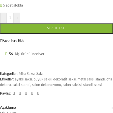
5 adet stokta
-
+
SEPETE EKLE
Favorilere Ekle
56
Kişi ürünü inceliyor
Kategoriler:
Mira Saksı
,
Saksı
Etiketler:
ayakli saksi
,
buyuk saksi
,
dekoratif saksi
,
metal saksi standi
,
ofis
dekoru
,
saksi standi
,
salon dekorasyonu
,
salon saksisi
,
standli saksi
Paylaş:
Açıklama