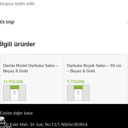
kargoya teslim edilir.
Ek bilgi
İlgili ürünler
Damla Model Darbuka Saksı –
Darbuka Büyük Saksı – 50 cm
Beyaz & Gold
– Beyaz & Gold
11.950,00
₺
9.750,00
₺
SEPETE EKLE
SEPETE EKLE
Evinize değer katar
Üç Evler Mah. 34. Sok. No:13/1 Nilüfer/BURSA