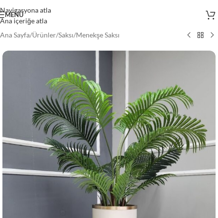
Navigasyona atla
MENÜ
Ana içeriğe atla
Ana Sayfa
/
Ürünler
/
Saksı
/
Menekşe Saksı