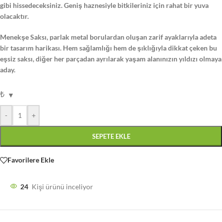
gibi hissedeceksiniz. Geniş haznesiyle bitkileriniz için rahat bir yuva
olacaktır.
Menekşe Saksı, parlak metal borulardan oluşan zarif ayaklarıyla adeta
bir tasarım harikası. Hem sağlamlığı hem de şıklığıyla dikkat çeken bu
eşsiz saksı, diğer her parçadan ayrılarak yaşam alanınızın yıldızı olmaya
aday.
₺
-
+
SEPETE EKLE
Favorilere Ekle
24
Kişi ürünü inceliyor