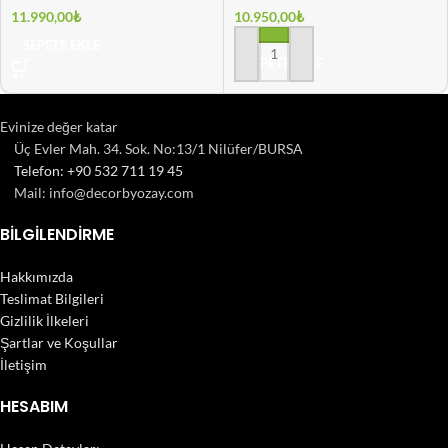
11.990,00
₺
10.950,00
₺
SEPETE EKLE
SEPETE EKLE
Evinize değer katar
Üç Evler Mah. 34. Sok. No:13/1 Nilüfer/BURSA
Telefon: +90 532 711 19 45
Mail: info@decorbyozay.com
BILGILENDIRME
Hakkımızda
Teslimat Bilgileri
Gizlilik İlkeleri
Şartlar ve Koşullar
İletişim
HESABIM