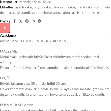
Kategoriler:
Menekşe Saksı
,
Saksı
Etiketler:
ayakli saksi
,
buyuk saksi
,
dekoratif saksi
,
metal saksi standi
,
ofis
dekoru
,
saksi standi
,
salon dekorasyonu
,
salon saksisi
,
standli saksi
Paylaş:
₺
Açıklama
METAL AYAKLI DEKORATİF BÜYÜK SAKSI
MALZEME:
Metal ayaklı dekoratif büyük Saksı Alüminyum metal sacdan imal
edilmiştir.
Dekoratif metal Ayaklar 2 cm çapında borular kaynatılarak üretilmiştir.
ÖLÇÜ:
Büyük Saksının çapı 35 cm, derinliği 30 cm’dir.
Dekoratif metal Ayakların boyu 35 cm. İki ayak arası mesafe içten 36 cm,
dıştan 39 cm’dir. Ürünün toplam boyu saksı ve ayak birlikte 50 cm’dir.
BOYA VE KAPLAMA:
Dekoratif büyük saksıya elektrostatik fırın boya ile uygulanmıştır.