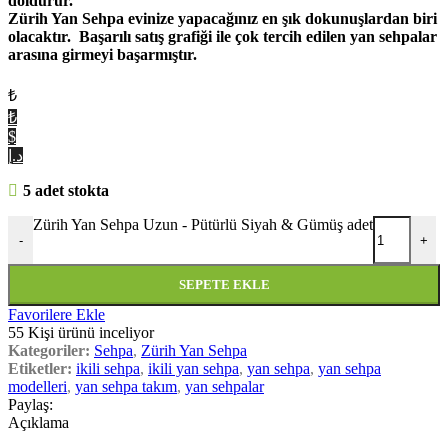
doldurur.
Zürih Yan Sehpa evinize yapacağınız en şık dokunuşlardan biri
olacaktır. Başarılı satış grafiği ile çok tercih edilen yan sehpalar
arasına girmeyi başarmıştır.
₺
₺
$
د.إ
5 adet stokta
Zürih Yan Sehpa Uzun - Pütürlü Siyah & Gümüş adet
-
+
SEPETE EKLE
Favorilere Ekle
55
Kişi ürünü inceliyor
Kategoriler:
Sehpa
,
Zürih Yan Sehpa
Etiketler:
ikili sehpa
,
ikili yan sehpa
,
yan sehpa
,
yan sehpa
modelleri
,
yan sehpa takım
,
yan sehpalar
Paylaş:
Açıklama