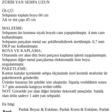
ZÜRİH YAN SEHPA UZUN
ÖLÇÜ:
Sehpanın toplam boyu 60 cm
Alt ve üst çapı 45 cm
MALZEME:
Sehpanın üst kısmına siyah boyalı cam yapıştırılmıştır. 4 mm cam
kullanılmıştır.
Sehpanın parçaları metal sac şekillendirilerek üretilmiştir. 0,7 mm
DKP sac kullanılmıştır.
BOYA VE KAPLAMA:
Ortasında yer alan düz boru parçaya kaplama işlemi uygulanmıştır.
Sehpanın diğer metal parçalarına elektrostatik fırın boya
uygulanmıştır.
PAKETLEME:
Karton kutular içerisinde sehpa ölçüsünde özel kesimli straforlar ile
paketlenerek gönderilir.
Ürünler hasarsız bir şekilde size ulaştırılır. Sipariş verildikten sonra
3-7 gün arasında kargoya teslim edilir.
NOT: Görselde yer alan diğer ürünler dekoratif amaçlıdır. Satılık
olan ürün sadece 1 adet yan sehpadır.
Ek bilgi
Parlak Beyaz & Eskitme
,
Parlak Krem & Eskitme
,
Parlak
Renk