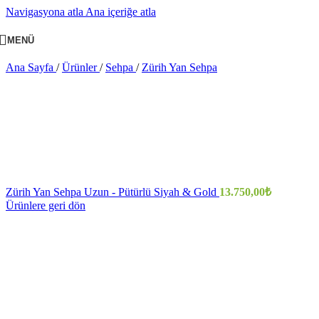
Navigasyona atla
Ana içeriğe atla
MENÜ
Ana Sayfa
/
Ürünler
/
Sehpa
/
Zürih Yan Sehpa
Zürih Yan Sehpa Uzun - Pütürlü Siyah & Gold
13.750,00
₺
Ürünlere geri dön