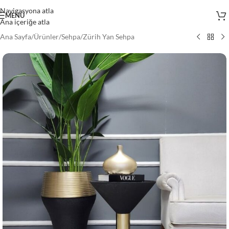
Navigasyona atla
MENÜ
Ana içeriğe atla
Ana Sayfa
/
Ürünler
/
Sehpa
/
Zürih Yan Sehpa