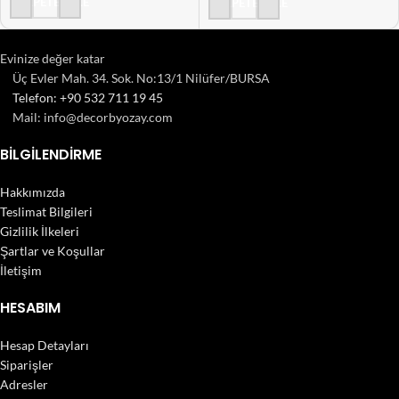
SEPETE EKLE
SEPETE EKLE
Evinize değer katar
Üç Evler Mah. 34. Sok. No:13/1 Nilüfer/BURSA
Telefon: +90 532 711 19 45
Mail: info@decorbyozay.com
BILGILENDIRME
Hakkımızda
Teslimat Bilgileri
Gizlilik İlkeleri
Şartlar ve Koşullar
İletişim
HESABIM
Hesap Detayları
Siparişler
Adresler