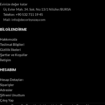
Evinize değer katar
Üç Evler Mah. 34. Sok. No:13/1 Nilüfer/BURSA
Telefon: +90 532 711 19 45
Mail: info@decorbyozay.com
BILGILENDIRME
Hakkımızda
Teslimat Bilgileri
Gizlilik İlkeleri
Şartlar ve Koşullar
İletişim
HESABIM
Hesap Detayları
Siparişler
Adresler
Şifremi Unuttum
Çıkış Yap