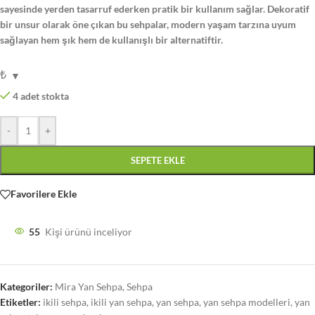
sayesinde yerden tasarruf ederken pratik bir kullanım sağlar. Dekoratif
bir unsur olarak öne çıkan bu sehpalar, modern yaşam tarzına uyum
sağlayan hem şık hem de kullanışlı bir alternatiftir.
₺
4 adet stokta
-
+
SEPETE EKLE
Favorilere Ekle
55
Kişi ürünü inceliyor
Kategoriler:
Mira Yan Sehpa
,
Sehpa
Etiketler:
ikili sehpa
,
ikili yan sehpa
,
yan sehpa
,
yan sehpa modelleri
,
yan