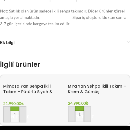
Not: Satılık olan ürün sadece ikili sehpa takımdır. Diğer ürünler görsel
amaçla yer almaktadır. Sipariş oluşturulduktan sonra
3-7 gün içerisinde kargoya teslim edilir.
Ek bilgi
İlgili ürünler
Mimoza Yan Sehpa İkili
Mira Yan Sehpa İkili Takım –
Takım – Pütürlü Siyah &
Krem & Gümüş
Gold
24.990,00
₺
21.990,00
₺
SEPETE EKLE
SEPETE EKLE