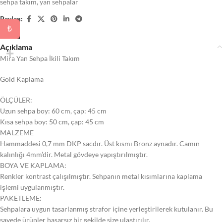
sehpa takım
,
yan sehpalar
Paylaş:
₺
Açıklama
Mira Yan Sehpa İkili Takım
Gold Kaplama
ÖLÇÜLER:
Uzun sehpa boy: 60 cm, çap: 45 cm
Kısa sehpa boy: 50 cm, çap: 45 cm
MALZEME
Hammaddesi 0,7 mm DKP sacdır. Üst kısmı Bronz aynadır. Camın
kalınlığı 4mm’dir. Metal gövdeye yapıştırılmıştır.
BOYA VE KAPLAMA:
Renkler kontrast çalışılmıştır. Sehpanın metal kısımlarına kaplama
işlemi uygulanmıştır.
PAKETLEME:
Sehpalara uygun tasarlanmış strafor içine yerleştirilerek kutulanır. Bu
sayede ürünler hasarsız bir şekilde size ulaştırılır.