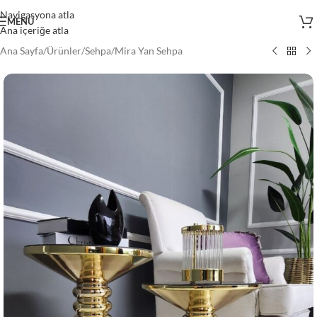
Navigasyona atla
MENÜ
Ana içeriğe atla
Ana Sayfa
/
Ürünler
/
Sehpa
/
Mira Yan Sehpa