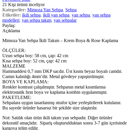
21
Kişi ürünü inceliyor
Kategoriler:
Mimoza Yan Sehpa
,
Sehpa
Etiketler:
ikili sehpa
,
ikili yan sehpa
,
yan sehpa
,
yan sehpa
modelleri
,
yan sehpa takım
,
yan sehpalar
Paylaş:
Açıklama
Mimoza Yan Sehpa İkili Takım – Krem Boya & Rose Kaplama
ÖLÇÜLER:
Uzun sehpa boy: 58 cm, çap: 42 cm
Kısa sehpa boy: 52 cm, çap: 42 cm
MALZEME
Hammaddesi 0,7 mm DKP sacdır. Üst kısmı beyaz boyalı camdır.
Camın kalınlığı 4mm’dir. Metal gövdeye yapıştırılmıştır.
BOYA VE KAPLAMA:
Renkler kontrast çalışılmıştır. Sehpanın metal kısımlarına
elektrostatik fırın boya ve kaplama kombin uygulanmıştır.
PAKETLEME:
Sehpalara uygun tasarlanmış strafor içine yerleştirilerek kutulanır.
Bu sayede ürünler hasarsız bir şekilde size ulaştırılır.
Not: Satılık olan ürün ikili takım yan sehpadır. Diğer ürünler
dekoratif amaçlıdır. Sipariş oluşturulduktan sonra 3-7 gün içerisinde
kargoya telim edilir.