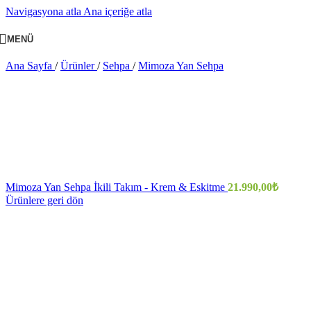
Navigasyona atla
Ana içeriğe atla
MENÜ
Ana Sayfa
/
Ürünler
/
Sehpa
/
Mimoza Yan Sehpa
Mimoza Yan Sehpa İkili Takım - Krem & Eskitme
21.990,00
₺
Ürünlere geri dön