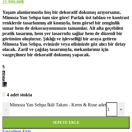
21.990,00
₺
Yaşam alanlarınızda hoş bir dekoratif dokunuş arıyorsanız,
Mimoza Yan Sehpa tam size göre! Parlak üst tablası ve kontrast
renklerde tasarlanmış alt kısmıyla, hem görsel bir zenginlik
sunar hem de dekorasyonunuzu tamamlar. Alt alta geçebilen
pratik tasarımı, hem yer tasarrufu sağlar hem de düzenli bir
görünüm oluşturur. Şıklığı ve işlevselliği bir araya getiren
Mimoza Yan Sehpa, evinizde veya ofisinizde göz alıcı bir detay
olacak. Zarif ve çağdaş tasarımıyla, mekanlarınız için
vazgeçilmez bir dekoratif dokunuş yapacak.
₺
₺
$
د.إ
4 adet stokta
Mimoza Yan Sehpa İkili Takım - Krem & Rose adet
-
+
SEPETE EKLE
Favorilere Ekle