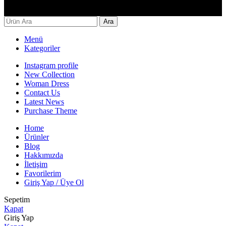
Decor By Özay Her hakkı saklıdır. Tasarım by Beşer Ajans
Ara
Menü
Kategoriler
Instagram profile
New Collection
Woman Dress
Contact Us
Latest News
Purchase Theme
Home
Ürünler
Blog
Hakkımızda
İletişim
Favorilerim
Giriş Yap / Üye Ol
Sepetim
Kapat
Giriş Yap