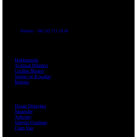
Evinize değer katar
Üç Evler Mah. 34. Sok. No:13/1 Nilüfer/BURSA
Telefon: +90 532 711 19 45
Mail: info@decorbyozay.com
Bilgilendirme
Hakkımızda
Teslimat Bilgileri
Gizlilik İlkeleri
Şartlar ve Koşullar
İletişim
Hesabım
Hesap Detayları
Siparişler
Adresler
Şifremi Unuttum
Çıkış Yap