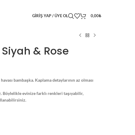
GIRIŞ YAP / ÜYE OL
0,00
₺
 Siyah & Rose
e havası bambaşka. Kaplama detaylarının az olması
 Böylelikle evinize farklı renkleri taşıyabilir,
anabilirsiniz.