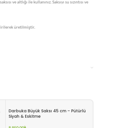
sısı ve altlığı ile kullanınız. Saksıyı su sızıntısı ve
ilerek üretilmiştir.
m edilir.
&
Darbuka Büyük Saksı 45 cm – Pütürlü
Menekşe Saksı 
Siyah & Eskitme
12.950,00
₺
8.950,00
₺