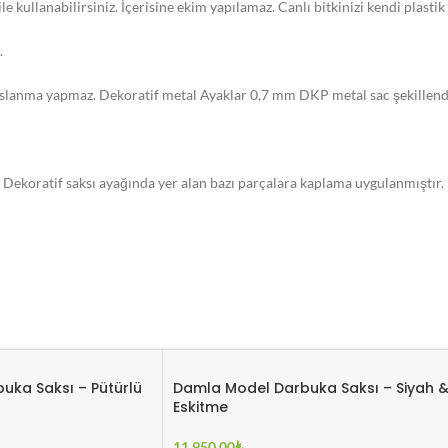
kullanabilirsiniz. İçerisine ekim yapılamaz. Canlı bitkinizi kendi plastik sak
.
slanma yapmaz. Dekoratif metal Ayaklar 0,7 mm DKP metal sac şekillendir
. Dekoratif saksı ayağında yer alan bazı parçalara kaplama uygulanmıştır.
me yapılır. Sipariş oluşturulduktan sonra 2-5 gün içerisinde kargoya tesli
uka Saksı – Pütürlü
Damla Model Darbuka Saksı – Siyah 
Eskitme
11.950,00
₺