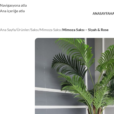
Navigasyona atla
Ana içeriğe atla
ANASAYFA
HA
Ana Sayfa
/
Ürünler
/
Saksı
/
Mimoza Saksı
/
Mimoza Saksı – Siyah & Rose