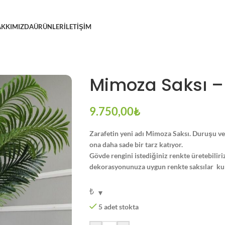
KKIMIZDA
ÜRÜNLER
İLETIŞIM
Mimoza Saksı –
9.750,00
₺
Zarafetin yeni adı Mimoza Saksı. Duruşu v
ona daha sade bir tarz katıyor.
Gövde rengini istediğiniz renkte üretebiliriz.
dekorasyonunuza uygun renkte saksılar kull
₺
5 adet stokta