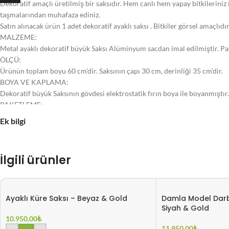
Dekoratif amaçlı üretilmiş bir saksıdır. Hem canlı hem yapay bitkileriniz ile 
taşmalarından muhafaza ediniz.
Satın alınacak ürün 1 adet dekoratif ayaklı saksı . Bitkiler görsel amaçlıdır
MALZEME:
Metal ayaklı dekoratif büyük Saksı Alüminyum sacdan imal edilmiştir. Pa
ÖLÇÜ:
Ürünün toplam boyu 60 cm’dir. Saksının çapı 30 cm, derinliği 35 cm’dir.
BOYA VE KAPLAMA:
Dekoratif büyük Saksının gövdesi elektrostatik fırın boya ile boyanmıştır
PAKETLEME:
Kutu içerisinde ürünün ölçülerine uygun kestirilmiş straforlar ile paketle
Ek bilgi
İlgili ürünler
Ayaklı Küre Saksı – Beyaz & Gold
Damla Model Darb
Siyah & Gold
10.950,00
₺
11.950,00
₺