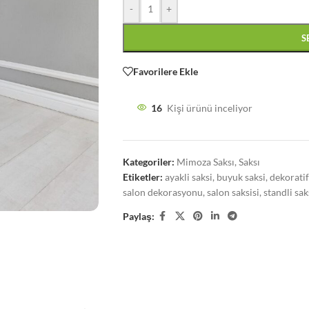
-
+
S
Favorilere Ekle
16
Kişi ürünü inceliyor
Kategoriler:
Mimoza Saksı
,
Saksı
Etiketler:
ayakli saksi
,
buyuk saksi
,
dekoratif
salon dekorasyonu
,
salon saksisi
,
standli sak
Paylaş: