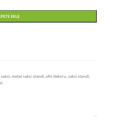
EPETE EKLE
 saksi
,
metal saksi standi
,
ofis dekoru
,
saksi standi
,
si