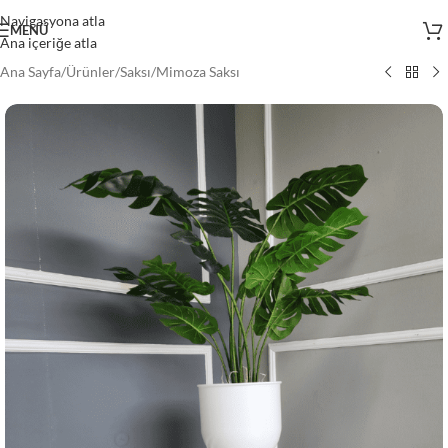
Navigasyona atla
MENÜ
Ana içeriğe atla
Ana Sayfa
/
Ürünler
/
Saksı
/
Mimoza Saksı