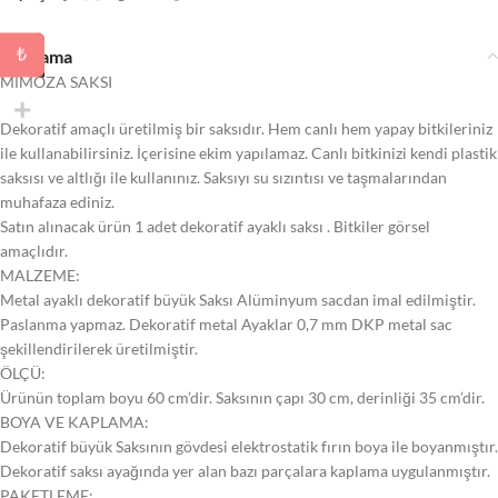
₺
Açıklama
MİMOZA SAKSI
Dekoratif amaçlı üretilmiş bir saksıdır. Hem canlı hem yapay bitkileriniz
ile kullanabilirsiniz. İçerisine ekim yapılamaz. Canlı bitkinizi kendi plastik
saksısı ve altlığı ile kullanınız. Saksıyı su sızıntısı ve taşmalarından
muhafaza ediniz.
Satın alınacak ürün 1 adet dekoratif ayaklı saksı . Bitkiler görsel
amaçlıdır.
MALZEME:
Metal ayaklı dekoratif büyük Saksı Alüminyum sacdan imal edilmiştir.
Paslanma yapmaz. Dekoratif metal Ayaklar 0,7 mm DKP metal sac
şekillendirilerek üretilmiştir.
ÖLÇÜ:
Ürünün toplam boyu 60 cm’dir. Saksının çapı 30 cm, derinliği 35 cm’dir.
BOYA VE KAPLAMA:
Dekoratif büyük Saksının gövdesi elektrostatik fırın boya ile boyanmıştır.
Dekoratif saksı ayağında yer alan bazı parçalara kaplama uygulanmıştır.
PAKETLEME: