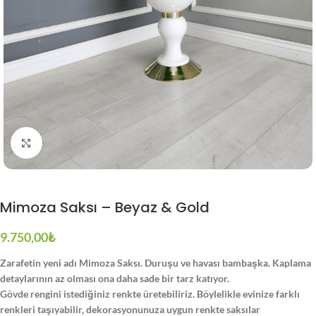
Büyütmek için tıklayın
Mimoza Saksı – Beyaz & Gold
9.750,00
₺
Zarafetin yeni adı Mimoza Saksı. Duruşu ve havası bambaşka. Kaplama
detaylarının az olması ona daha sade bir tarz katıyor.
Gövde rengini istediğiniz renkte üretebiliriz. Böylelikle evinize farklı
renkleri taşıyabilir, dekorasyonunuza uygun renkte saksılar