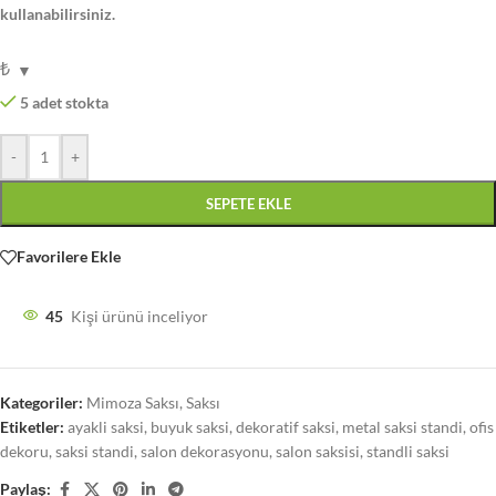
kullanabilirsiniz.
₺
5 adet stokta
-
+
SEPETE EKLE
Favorilere Ekle
45
Kişi ürünü inceliyor
Kategoriler:
Mimoza Saksı
,
Saksı
Etiketler:
ayakli saksi
,
buyuk saksi
,
dekoratif saksi
,
metal saksi standi
,
ofis
dekoru
,
saksi standi
,
salon dekorasyonu
,
salon saksisi
,
standli saksi
Paylaş: