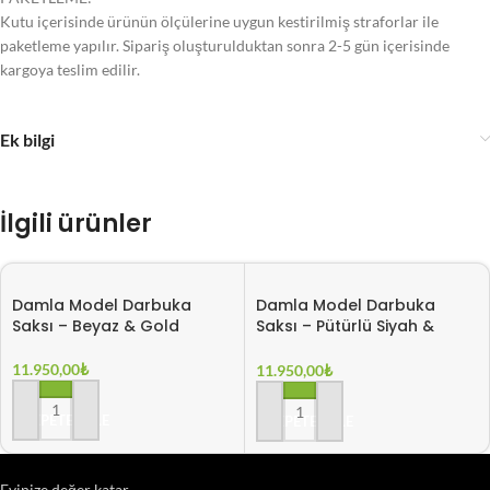
Kutu içerisinde ürünün ölçülerine uygun kestirilmiş straforlar ile
paketleme yapılır. Sipariş oluşturulduktan sonra 2-5 gün içerisinde
kargoya teslim edilir.
Ek bilgi
İlgili ürünler
Damla Model Darbuka
Damla Model Darbuka
Saksı – Beyaz & Gold
Saksı – Pütürlü Siyah &
Gold
11.950,00
₺
11.950,00
₺
SEPETE EKLE
SEPETE EKLE
Evinize değer katar