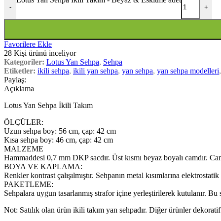
-
+
Favorilere Ekle
28
Kişi ürünü inceliyor
Kategoriler:
Lotus Yan Sehpa
,
Sehpa
Etiketler:
ikili sehpa
,
ikili yan sehpa
,
yan sehpa
,
yan sehpa modelleri
,
Paylaş:
Açıklama
Lotus Yan Sehpa İkili Takım
ÖLÇÜLER:
Uzun sehpa boy: 56 cm, çap: 42 cm
Kısa sehpa boy: 46 cm, çap: 42 cm
MALZEME
Hammaddesi 0,7 mm DKP sacdır. Üst kısmı beyaz boyalı camdır. Camın
BOYA VE KAPLAMA:
Renkler kontrast çalışılmıştır. Sehpanın metal kısımlarına elektrostat
PAKETLEME:
Sehpalara uygun tasarlanmış strafor içine yerleştirilerek kutulanır. Bu sa
Not: Satılık olan ürün ikili takım yan sehpadır. Diğer ürünler dekoratif