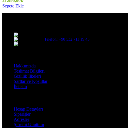
21.990,00
₺
Sepete Ekle
Evinize değer katar
Üç Evler Mah. 34. Sok. No:13/1 Nilüfer/BURSA
Telefon: +90 532 711 19 45
Mail: info@decorbyozay.com
Bilgilendirme
Hakkımızda
Teslimat Bilgileri
Gizlilik İlkeleri
Şartlar ve Koşullar
İletişim
Hesabım
Hesap Detayları
Siparişler
Adresler
Şifremi Unuttum