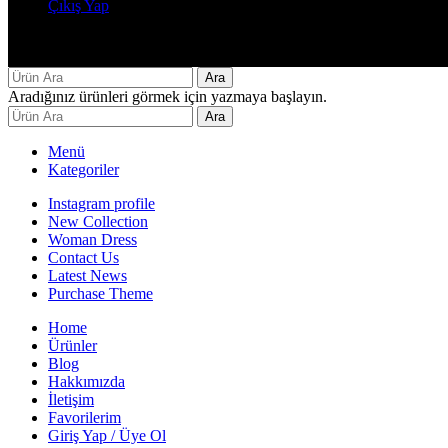
Çıkış Yap
Decor By Özay Her hakkı saklıdır. Tasarım by Beşer Ajans
Ara
Aradığınız ürünleri görmek için yazmaya başlayın.
Ara
Menü
Kategoriler
Instagram profile
New Collection
Woman Dress
Contact Us
Latest News
Purchase Theme
Home
Ürünler
Blog
Hakkımızda
İletişim
Favorilerim
Giriş Yap / Üye Ol