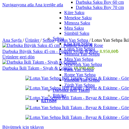
Darbuka Saksı Boy 60 cm
Navigasyona atla
Ana içeriğe atla
Darbuka Saksı Boy 70 cm
Küre Saksı
Menekşe Saksı
Mimoza Saksı
Mira Saksı
Sümbül Saksı
Sehpa
Ana Sayfa
/
Ürünler
/
Sehpa
/
Lotus Yan Sehpa
/
Lotus Yan Sehpa İki
Lisa Yan Sehpa
Lotus Yan Sehpa
Darbuka Büyük Saksı 45 cm - Pütürlü Siyah & Rose
8.950,00
₺
Mimoza Yan Sehpa
Ürünlere geri dön
Mira Yan Sehpa
Newyork Yan Sehpa
Darbuka İkili Takım - Siyah & Gümüş
19.990,00
₺
Paris Yan Sehpa
Rome Yan Sehpa
Zambak Yan Sehpa
Zürih Yan Sehpa
Darbuka İkili Takım
Bitkiler
İLETIŞIM
Büyütmek için tıklayın