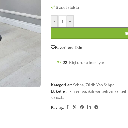
5 adet stokta
-
+
S
Favorilere Ekle
22
Kişi ürünü inceliyor
Kategoriler:
Sehpa
,
Zürih Yan Sehpa
Etiketler:
ikili sehpa
,
ikili yan sehpa
,
yan seh
sehpalar
Paylaş: