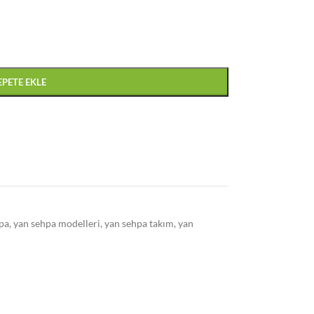
EPETE EKLE
pa
,
yan sehpa modelleri
,
yan sehpa takım
,
yan