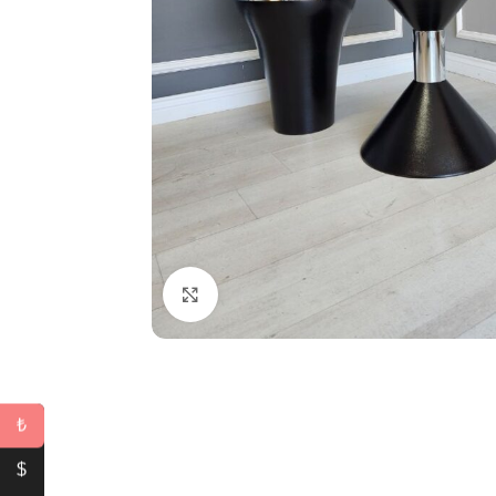
Büyütmek için tıklayın
₺
$