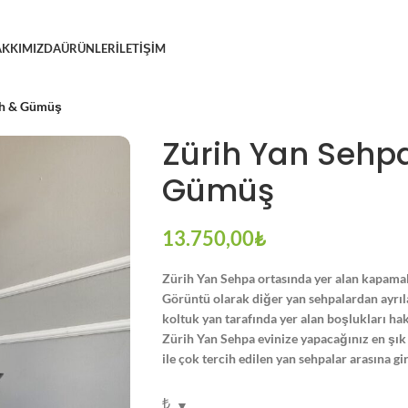
KKIMIZDA
ÜRÜNLER
İLETIŞIM
ah & Gümüş
Zürih Yan Sehp
Gümüş
13.750,00
₺
Zürih Yan Sehpa ortasında yer alan kapamalı 
Görüntü olarak diğer yan sehpalardan ayrıla
koltuk yan tarafında yer alan boşlukları hak
Zürih Yan Sehpa evinize yapacağınız en şık 
ile çok tercih edilen yan sehpalar arasına g
₺