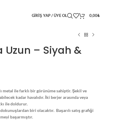
GIRIŞ YAP / ÜYE OL
0,00
₺
a Uzun – Siyah &
metal ile farklı bir görünüme sahiptir. Şekil ve
bilecek kadar havalıdır. İki berjer arasında veya
kı ile doldurur.
dokunuşlardan biri olacaktır. Başarılı satış grafiği
irmeyi başarmıştır.