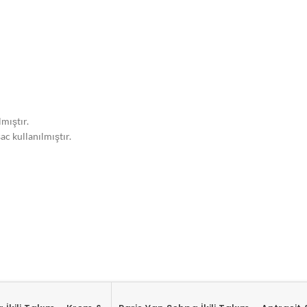
mıştır.
ac kullanılmıştır.
tlenerek gönderilir.
gün arasında kargoya teslim edilir.
ün sadece 1 adet yan sehpadır.