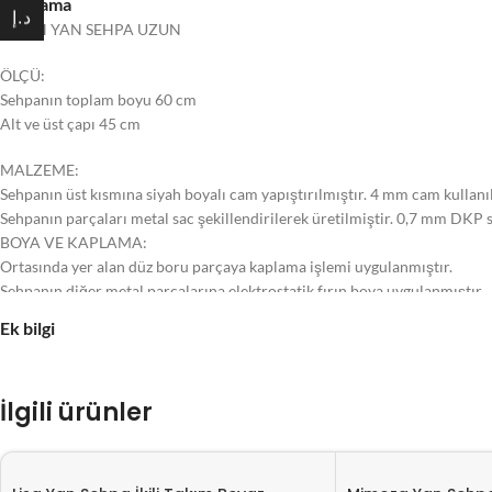
Açıklama
د.إ
ZÜRİH YAN SEHPA UZUN
ÖLÇÜ:
Sehpanın toplam boyu 60 cm
Alt ve üst çapı 45 cm
MALZEME:
Sehpanın üst kısmına siyah boyalı cam yapıştırılmıştır. 4 mm cam kullanıl
Sehpanın parçaları metal sac şekillendirilerek üretilmiştir. 0,7 mm DKP s
BOYA VE KAPLAMA:
Ortasında yer alan düz boru parçaya kaplama işlemi uygulanmıştır.
Sehpanın diğer metal parçalarına elektrostatik fırın boya uygulanmıştır.
PAKETLEME:
Ek bilgi
Karton kutular içerisinde sehpa ölçüsünde özel kesimli straforlar ile pake
Ürünler hasarsız bir şekilde size ulaştırılır. Sipariş verildikten sonra 3-7 
NOT: Görselde yer alan diğer ürünler dekoratif amaçlıdır. Satılık olan ür
İlgili ürünler