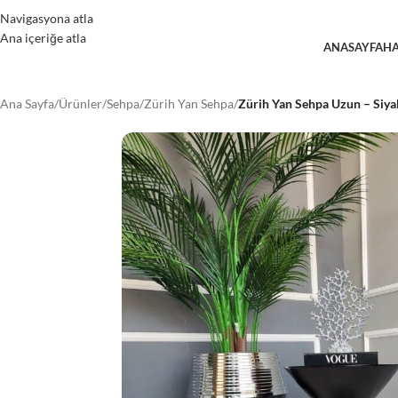
Navigasyona atla
Ana içeriğe atla
ANASAYFA
HA
Ana Sayfa
/
Ürünler
/
Sehpa
/
Zürih Yan Sehpa
/
Zürih Yan Sehpa Uzun – Siy