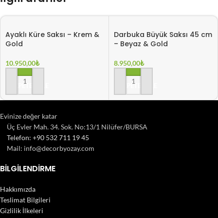
Ayaklı Küre Saksı – Krem &
Darbuka Büyük Saksı 45 cm
Gold
– Beyaz & Gold
10.950,00
₺
8.950,00
₺
SEPETE EKLE
SEPETE EKLE
Evinize değer katar
Üç Evler Mah. 34. Sok. No:13/1 Nilüfer/BURSA
Telefon: +90 532 711 19 45
Mail: info@decorbyozay.com
BILGILENDIRME
Hakkımızda
Teslimat Bilgileri
Gizlilik İlkeleri