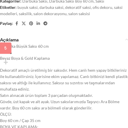
Kategoriler:
Darbuka Saksı
,
Darbuka Saksı Boy 60 cm
,
Saksı
Etiketler:
buyuk saksi
,
darbuka saksi
,
dekoratif saksi
,
ofis dekoru
,
saksi
modelleri
,
saksilik
,
salon dekorasyonu
,
salon saksisi
Paylaş:
Açıklama
Darbuka Büyük Saksı 60 cm
₺
Beyaz Boya & Gold Kaplama
Dekoratif amaçlı üretilmiş bir saksıdır. Hem canlı hem yapay bitkileriniz
ile kullanabilirsiniz. İçerisine ekim yapılamaz. Canlı bitkinizi kendi plastik
saksısı ve altlığı ile kullanınız. Saksıyı su sızıntısı ve taşmalarından
muhafaza ediniz.
Satın alınacak ürün toplam 3 parçadan oluşmaktadır.
Gövde, üst kapak ve alt ayak. Uzun saksılarımızda Taşıyıcı Ara Bölme
vardır. Boy 60 cm saksı ara bölmeli olarak gönderilir.
ÖLÇÜ:
Boy 60 cm / Çap 35 cm
BOYA VE KAPLAMA: