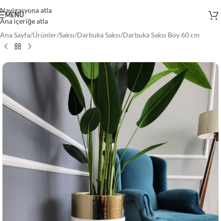
Navigasyona atla
MENÜ
Ana içeriğe atla
Ana Sayfa
/
Ürünler
/
Saksı
/
Darbuka Saksı
/
Darbuka Saksı Boy 60 cm