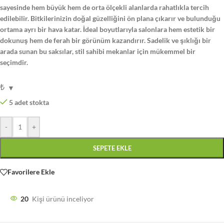
sayesinde hem büyük hem de orta ölçekli alanlarda rahatlıkla tercih
edilebilir. Bitkilerinizin doğal güzelliğini ön plana çıkarır ve bulunduğu
ortama ayrı bir hava katar. İdeal boyutlarıyla salonlara hem estetik bir
dokunuş hem de ferah bir görünüm kazandırır. Sadelik ve şıklığı bir
arada sunan bu saksılar, stil sahibi mekanlar için mükemmel bir
seçimdir.
₺
5 adet stokta
-
+
SEPETE EKLE
Favorilere Ekle
20
Kişi ürünü inceliyor