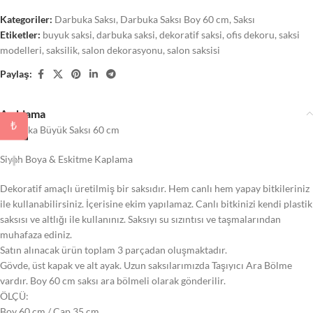
Kategoriler:
Darbuka Saksı
,
Darbuka Saksı Boy 60 cm
,
Saksı
Etiketler:
buyuk saksi
,
darbuka saksi
,
dekoratif saksi
,
ofis dekoru
,
saksi
modelleri
,
saksilik
,
salon dekorasyonu
,
salon saksisi
Paylaş:
Açıklama
₺
Darbuka Büyük Saksı 60 cm
Siyah Boya & Eskitme Kaplama
Dekoratif amaçlı üretilmiş bir saksıdır. Hem canlı hem yapay bitkileriniz
ile kullanabilirsiniz. İçerisine ekim yapılamaz. Canlı bitkinizi kendi plastik
saksısı ve altlığı ile kullanınız. Saksıyı su sızıntısı ve taşmalarından
muhafaza ediniz.
Satın alınacak ürün toplam 3 parçadan oluşmaktadır.
Gövde, üst kapak ve alt ayak. Uzun saksılarımızda Taşıyıcı Ara Bölme
vardır. Boy 60 cm saksı ara bölmeli olarak gönderilir.
ÖLÇÜ:
Boy 60 cm / Çap 35 cm