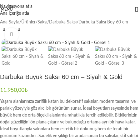
Navigasyona atla
MENÜ
Ana içeriğe atla
Ana Sayfa
/
Ürünler
/
Saksı
/
Darbuka Saksı
/
Darbuka Saksı Boy 60 cm
Büyütmek için tıklayın
Darbuka Büyük Saksı 60 cm – Siyah & Gold
11.950,00
₺
Yaşam alanlarınıza zariflik katan bu dekoratif saksılar, modern tasarımı ve
parlak yüzeyiyle göz alıcı bir görünüm sunar. İdeal boyutları sayesinde hem
büyük hem de orta ölçekli alanlarda rahatlıkla tercih edilebilir. Bitkilerinizin
doğal güzelliğini ön plana çıkarır ve bulunduğu ortama ayrı bir hava katar.
İdeal boyutlarıyla salonlara hem estetik bir dokunuş hem de ferah bir
görünüm kazandırır. Sadelik ve şıklığı bir arada sunan bu saksılar, stil sahibi