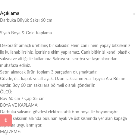
Açıklama
Darbuka Büyük Saksı 60 cm
Siyah Boya & Gold Kaplama
Dekoratif amaçlı üretilmiş bir saksıdır. Hem canlı hem yapay bitkileriniz
ile kullanabilirsiniz. İçerisine ekim yapılamaz. Canlı bitkinizi kendi plastik
saksısı ve altlığı ile kullanınız. Saksıyı su sızıntısı ve taşmalarından
muhafaza ediniz.
Satın alınacak ürün toplam 3 parçadan oluşmaktadır.
Gövde, üst kapak ve alt ayak. Uzun saksılarımızda Taşıyıcı Ara Bölme
vardır. Boy 60 cm saksı ara bölmeli olarak gönderilir.
ÖLÇÜ:
Boy 60 cm / Çap 35 cm
BOYA VE KAPLAMA:
Darbuka saksının gövdesi elektrostatik fırın boya ile boyanmıştır.
Büyük saksının altında bulunan ayak ve üst kısmında yer alan kapağa
₺
kaplama uygulanmıştır.
MALZEME: