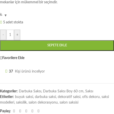
mekanlar için mükemmel bir seçimdir.
₺
5 adet stokta
-
+
SEPETE EKLE
Favorilere Ekle
37
Kişi ürünü inceliyor
Kategoriler:
Darbuka Saksı
,
Darbuka Saksı Boy 60 cm
,
Saksı
Etiketler:
buyuk saksi
,
darbuka saksi
,
dekoratif saksi
,
ofis dekoru
,
saksi
modelleri
,
saksilik
,
salon dekorasyonu
,
salon saksisi
Paylaş: