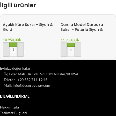
İlgili ürünler
Ayaklı Küre Saksı – Siyah &
Damla Model Darbuka
Gold
Saksı – Pütürlü Siyah &
Gold
10.950,00
₺
11.950,00
₺
SEPETE EKLE
SEPETE EKLE
Evinize değer katar
Üç Evler Mah. 34. Sok. No:13/1 Nilüfer/BURSA
Telefon: +90 532 711 19 45
Mail: info@decorbyozay.com
BILGILENDIRME
Hakkımızda
Teslimat Bilgileri