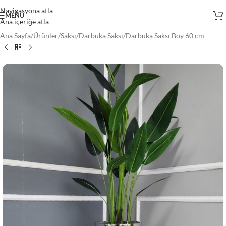
Navigasyona atla
MENÜ
Ana içeriğe atla
Ana Sayfa
/
Ürünler
/
Saksı
/
Darbuka Saksı
/
Darbuka Saksı Boy 60 cm