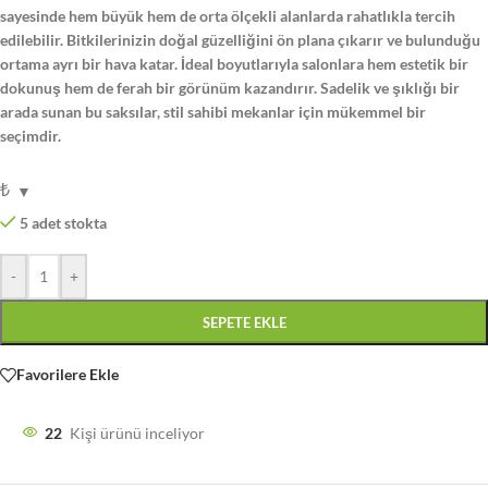
sayesinde hem büyük hem de orta ölçekli alanlarda rahatlıkla tercih
edilebilir. Bitkilerinizin doğal güzelliğini ön plana çıkarır ve bulunduğu
ortama ayrı bir hava katar. İdeal boyutlarıyla salonlara hem estetik bir
dokunuş hem de ferah bir görünüm kazandırır. Sadelik ve şıklığı bir
arada sunan bu saksılar, stil sahibi mekanlar için mükemmel bir
seçimdir.
₺
5 adet stokta
-
+
SEPETE EKLE
Favorilere Ekle
22
Kişi ürünü inceliyor