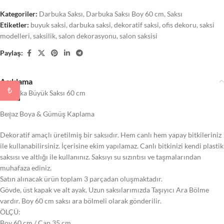
Kategoriler:
Darbuka Saksı
,
Darbuka Saksı Boy 60 cm
,
Saksı
Etiketler:
buyuk saksi
,
darbuka saksi
,
dekoratif saksi
,
ofis dekoru
,
saksi
modelleri
,
saksilik
,
salon dekorasyonu
,
salon saksisi
Paylaş:
Açıklama
₺
Darbuka Büyük Saksı 60 cm
Beyaz Boya & Gümüş Kaplama
Dekoratif amaçlı üretilmiş bir saksıdır. Hem canlı hem yapay bitkileriniz
ile kullanabilirsiniz. İçerisine ekim yapılamaz. Canlı bitkinizi kendi plastik
saksısı ve altlığı ile kullanınız. Saksıyı su sızıntısı ve taşmalarından
muhafaza ediniz.
Satın alınacak ürün toplam 3 parçadan oluşmaktadır.
Gövde, üst kapak ve alt ayak. Uzun saksılarımızda Taşıyıcı Ara Bölme
vardır. Boy 60 cm saksı ara bölmeli olarak gönderilir.
ÖLÇÜ:
Boy 60 cm / Çap 35 cm