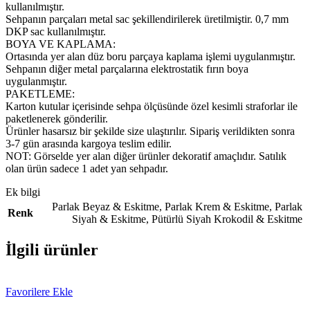
kullanılmıştır.
Sehpanın parçaları metal sac şekillendirilerek üretilmiştir. 0,7 mm
DKP sac kullanılmıştır.
BOYA VE KAPLAMA:
Ortasında yer alan düz boru parçaya kaplama işlemi uygulanmıştır.
Sehpanın diğer metal parçalarına elektrostatik fırın boya
uygulanmıştır.
PAKETLEME:
Karton kutular içerisinde sehpa ölçüsünde özel kesimli straforlar ile
paketlenerek gönderilir.
Ürünler hasarsız bir şekilde size ulaştırılır. Sipariş verildikten sonra
3-7 gün arasında kargoya teslim edilir.
NOT: Görselde yer alan diğer ürünler dekoratif amaçlıdır. Satılık
olan ürün sadece 1 adet yan sehpadır.
Ek bilgi
Parlak Beyaz & Eskitme
,
Parlak Krem & Eskitme
,
Parlak
Renk
Siyah & Eskitme
,
Pütürlü Siyah Krokodil & Eskitme
İlgili ürünler
Favorilere Ekle