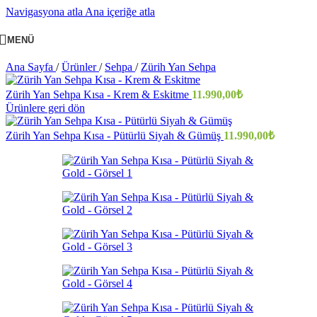
Navigasyona atla
Ana içeriğe atla
MENÜ
Ana Sayfa
/
Ürünler
/
Sehpa
/
Zürih Yan Sehpa
Zürih Yan Sehpa Kısa - Krem & Eskitme
11.990,00
₺
Ürünlere geri dön
Zürih Yan Sehpa Kısa - Pütürlü Siyah & Gümüş
11.990,00
₺