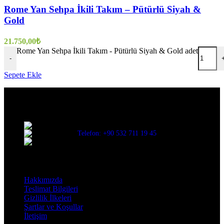
Rome Yan Sehpa İkili Takım – Pütürlü Siyah &
Gold
21.750,00
₺
Rome Yan Sehpa İkili Takım - Pütürlü Siyah & Gold adet
-
Sepete Ekle
Evinize değer katar
Üç Evler Mah. 34. Sok. No:13/1 Nilüfer/BURSA
Telefon: +90 532 711 19 45
Mail: info@decorbyozay.com
Bilgilendirme
Hakkımızda
Teslimat Bilgileri
Gizlilik İlkeleri
Şartlar ve Koşullar
İletişim