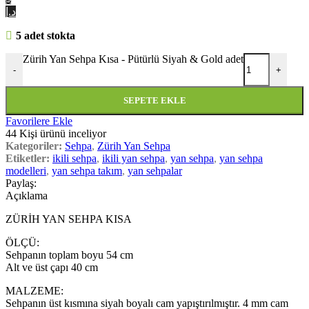
د.إ
5 adet stokta
Zürih Yan Sehpa Kısa - Pütürlü Siyah & Gold adet
-
+
SEPETE EKLE
Favorilere Ekle
44
Kişi ürünü inceliyor
Kategoriler:
Sehpa
,
Zürih Yan Sehpa
Etiketler:
ikili sehpa
,
ikili yan sehpa
,
yan sehpa
,
yan sehpa
modelleri
,
yan sehpa takım
,
yan sehpalar
Paylaş:
Açıklama
ZÜRİH YAN SEHPA KISA
ÖLÇÜ:
Sehpanın toplam boyu 54 cm
Alt ve üst çapı 40 cm
MALZEME:
Sehpanın üst kısmına siyah boyalı cam yapıştırılmıştır. 4 mm cam