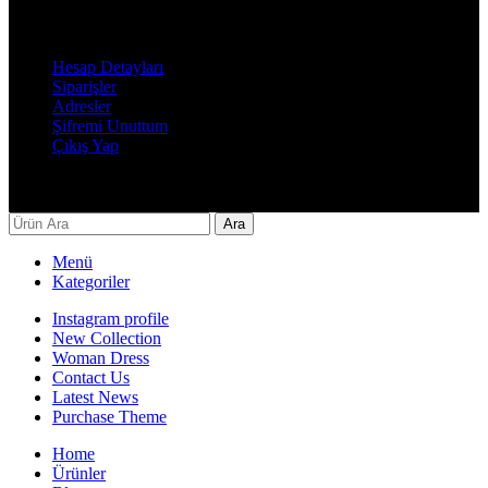
Hesabım
Hesap Detayları
Siparişler
Adresler
Şifremi Unuttum
Çıkış Yap
Decor By Özay Her hakkı saklıdır. Tasarım by Beşer Ajans
Ara
Menü
Kategoriler
Instagram profile
New Collection
Woman Dress
Contact Us
Latest News
Purchase Theme
Home
Ürünler