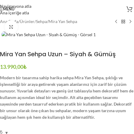
Navigasyona atla
MENÜ
Ana içeriğe atla
Ana Sayfa
/
Ürünler
/
Sehpa
/
Mira Yan Sehpa
Büyütmek için tıklayın
Mira Yan Sehpa Uzun – Siyah & Gümüş
13.990,00
₺
Modern bir tasarıma sahip harika sehpa Mira Yan Sehpa, şıklığı ve
işlevselliği bir araya getirerek yaşam alanlarınız için zarif bir çözüm
sunuyor. Yuvarlak detayları ve geniş üst tablasıyla hem dekoratif hem de
kullanım açısından ideal bir seçimdir. Alt alta geçebilen tasarımı
sayesinde yerden tasarruf ederken pratik bir kullanım sağlar. Dekoratif
bir unsur olarak öne çıkan bu sehpalar, modern yaşam tarzına uyum
sağlayan hem şık hem de kullanışlı bir alternatiftir.
₺