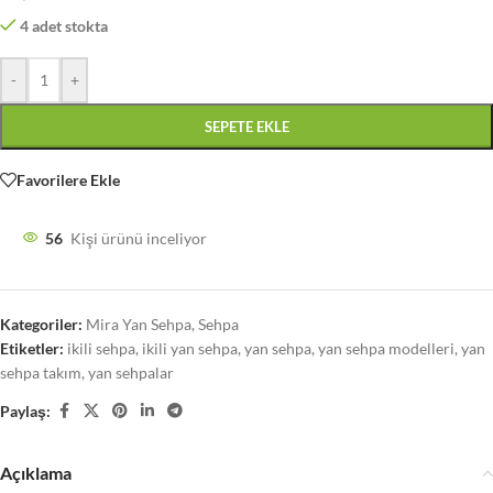
4 adet stokta
-
+
SEPETE EKLE
Favorilere Ekle
56
Kişi ürünü inceliyor
Kategoriler:
Mira Yan Sehpa
,
Sehpa
Etiketler:
ikili sehpa
,
ikili yan sehpa
,
yan sehpa
,
yan sehpa modelleri
,
yan
sehpa takım
,
yan sehpalar
Paylaş:
Açıklama