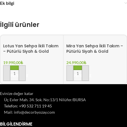
Ek bilgi
İlgili ürünler
Lotus Yan Sehpa İkili Takım
Mira Yan Sehpa İkili Takım –
– Pütürlü Siyah & Gold
Pütürlü Siyah & Gold
19.990,00
₺
24.990,00
₺
SEPETE EKLE
SEPETE EKLE
Evinize değer katar
Üç Evler Mah. 34. Sok. No:13/1 Nilüfer/BURSA
Telefon: +90 532 711 19 45
Mail: info@decorbyozay.com
BILGILENDIRME