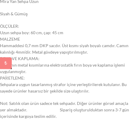
Mira Yan Sehpa Uzun
Siyah & Gümüş
ÖLÇÜLER:
Uzun sehpa boy: 60 cm, çap: 45 cm
MALZEME
Hammaddesi 0,7 mm DKP sacdır. Üst kısmı siyah boyalı camdır. Camın
kalınlığı 4mm’dir. Metal gövdeye yapıştırılmıştır.
BOYA VE KAPLAMA:
₺
Sehpanın metal kısımlarına elektrostatik fırın boya ve kaplama işlemi
uygulanmıştır.
PAKETLEME:
Sehpalara uygun tasarlanmış strafor içine yerleştirilerek kutulanır. Bu
sayede ürünler hasarsız bir şekilde size ulaştırılır.
Not: Satılık olan ürün sadece tek sehpadır. Diğer ürünler görsel amaçla
yer almaktadır. Sipariş oluşturulduktan sonra 3-7 gün
içerisinde kargoya teslim edilir.