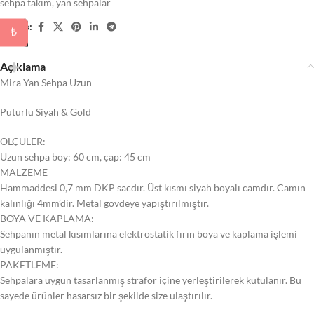
sehpa takım
,
yan sehpalar
Paylaş:
₺
Açıklama
Mira Yan Sehpa Uzun
Pütürlü Siyah & Gold
ÖLÇÜLER:
Uzun sehpa boy: 60 cm, çap: 45 cm
MALZEME
Hammaddesi 0,7 mm DKP sacdır. Üst kısmı siyah boyalı camdır. Camın
kalınlığı 4mm’dir. Metal gövdeye yapıştırılmıştır.
BOYA VE KAPLAMA:
Sehpanın metal kısımlarına elektrostatik fırın boya ve kaplama işlemi
uygulanmıştır.
PAKETLEME:
Sehpalara uygun tasarlanmış strafor içine yerleştirilerek kutulanır. Bu
sayede ürünler hasarsız bir şekilde size ulaştırılır.