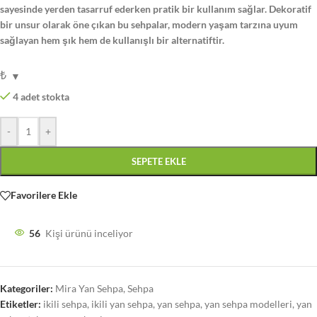
sayesinde yerden tasarruf ederken pratik bir kullanım sağlar. Dekoratif
bir unsur olarak öne çıkan bu sehpalar, modern yaşam tarzına uyum
sağlayan hem şık hem de kullanışlı bir alternatiftir.
₺
4 adet stokta
-
+
SEPETE EKLE
Favorilere Ekle
56
Kişi ürünü inceliyor
Kategoriler:
Mira Yan Sehpa
,
Sehpa
Etiketler:
ikili sehpa
,
ikili yan sehpa
,
yan sehpa
,
yan sehpa modelleri
,
yan