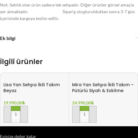
Not: Satılık olan ürün sadece tek sehpadır. Diğer ürünler görsel amaçla
yer almaktadır. Sipariş oluşturulduktan sonra 3-7 gün
içerisinde kargoya teslim edilir.
Ek bilgi
İlgili ürünler
Lisa Yan Sehpa İkili Takım
Mira Yan Sehpa İkili Takım –
Beyaz
Pütürlü Siyah & Eskitme
19.990,00
₺
24.990,00
₺
SEPETE EKLE
SEPETE EKLE
Evinize değer katar