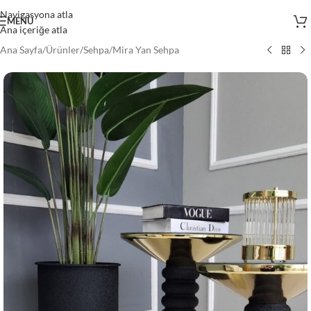
Navigasyona atla
MENÜ
Ana içeriğe atla
Ana Sayfa
/
Ürünler
/
Sehpa
/
Mira Yan Sehpa