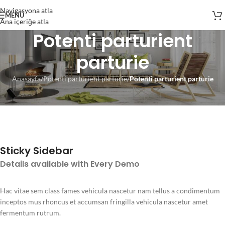
Navigasyona atla
MENÜ
Ana içeriğe atla
Potenti parturient
parturie
Anasayfa
/
Potenti parturient parturie
/
Potenti parturient parturie
Sticky Sidebar
Details available with Every Demo
Hac vitae sem class fames vehicula nascetur nam tellus a condimentum
inceptos mus rhoncus et accumsan fringilla vehicula nascetur amet
fermentum rutrum.