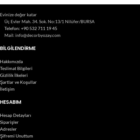
Evinize değer katar
Imperdiet mauris a nontin
Accessories
Üç Evler Mah. 34. Sok. No:13/1 Nilüfer/BURSA
Telefon: +90 532 711 19 45
Mail: info@decorbyozay.com
BILGILENDIRME
Hakkımızda
Teslimat Bilgileri
Gizlilik İlkeleri
Şartlar ve Koşullar
İletişim
HESABIM
Hesap Detayları
Siparişler
Adresler
Şifremi Unuttum