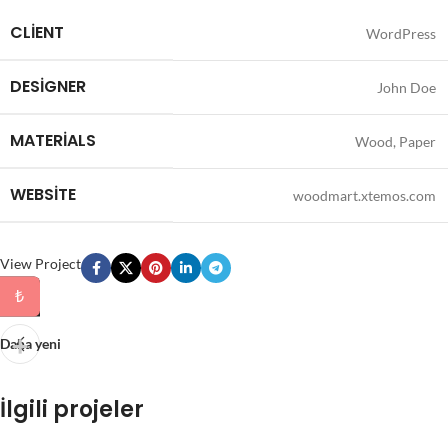
CLIENT
WordPress
DESIGNER
John Doe
MATERIALS
Wood, Paper
WEBSITE
woodmart.xtemos.com
View Project
₺
Daha yeni
İlgili projeler