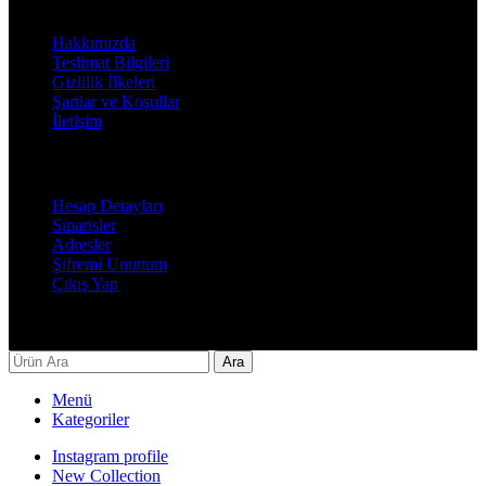
Bilgilendirme
Hakkımızda
Teslimat Bilgileri
Gizlilik İlkeleri
Şartlar ve Koşullar
İletişim
Hesabım
Hesap Detayları
Siparişler
Adresler
Şifremi Unuttum
Çıkış Yap
Decor By Özay Her hakkı saklıdır. Tasarım by Beşer Ajans
Ara
Menü
Kategoriler
Instagram profile
New Collection