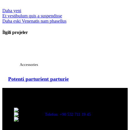
Daha yeni
Et vestibulum quis a suspendisse
Daha eski
Venenatis nam phasellus
İlgili projeler
Büyük görüntüle
Accessories
Potenti parturient parturie
Evinize değer katar
Üç Evler Mah. 34. Sok. No:13/1 Nilüfer/BURSA
Telefon: +90 532 711 19 45
Mail: info@decorbyozay.com