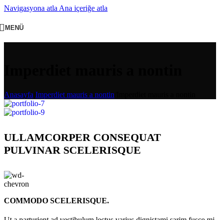
Navigasyona atla
Ana içeriğe atla
MENÜ
Imperdiet mauris a nontin
Anasayfa
/
Imperdiet mauris a nontin
/
Imperdiet mauris a nontin
ULLAMCORPER CONSEQUAT
PULVINAR SCELERISQUE
COMMODO SCELERISQUE.
Ut a parturient ad vestibulum lectus varius dignistami sarim fusce mi