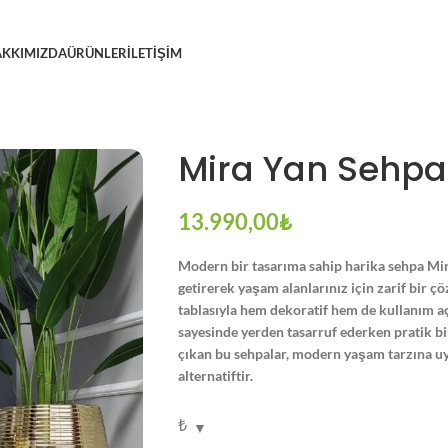
KKIMIZDA
ÜRÜNLER
İLETIŞIM
Mira Yan Sehpa
13.990,00
₺
Modern bir tasarıma sahip harika sehpa Mira 
getirerek yaşam alanlarınız için zarif bir ç
tablasıyla hem dekoratif hem de kullanım açı
sayesinde yerden tasarruf ederken pratik bi
çıkan bu sehpalar, modern yaşam tarzına u
alternatiftir.
₺