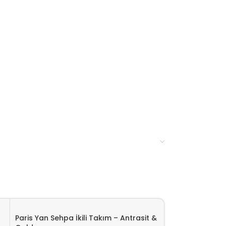
sinde kargoya teslim edilir.
Paris Yan Sehpa İkili Takım – Antrasit &
Paris Yan Sehpa