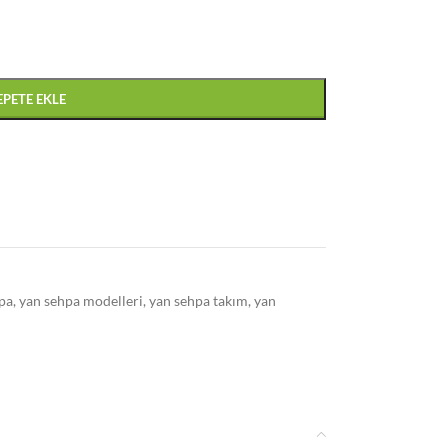
EPETE EKLE
pa
,
yan sehpa modelleri
,
yan sehpa takım
,
yan