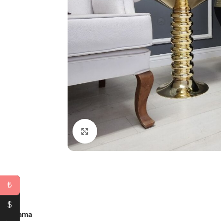
Büyütmek için tıklayın
₺
$
Açıklama