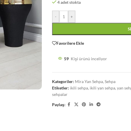
4 adet stokta
-
+
S
Favorilere Ekle
59
Kişi ürünü inceliyor
Kategoriler:
Mira Yan Sehpa
,
Sehpa
Etiketler:
ikili sehpa
,
ikili yan sehpa
,
yan seh
sehpalar
Paylaş: