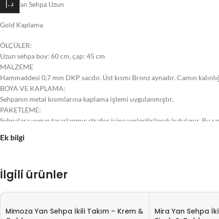
د.إ
Mira Yan Sehpa Uzun
Gold Kaplama
ÖLÇÜLER:
Uzun sehpa boy: 60 cm, çap: 45 cm
MALZEME
Hammaddesi 0,7 mm DKP sacdır. Üst kısmı Bronz aynadır. Camın kalınlığı
BOYA VE KAPLAMA:
Sehpanın metal kısımlarına kaplama işlemi uygulanmıştır.
PAKETLEME:
Sehpalara uygun tasarlanmış strafor içine yerleştirilerek kutulanır. Bu saye
Ek bilgi
Not: Satılık olan ürün sadece tekli sehpadır. Diğer ürünler görsel
İlgili ürünler
Mimoza Yan Sehpa İkili Takım – Krem &
Mira Yan Sehpa İki