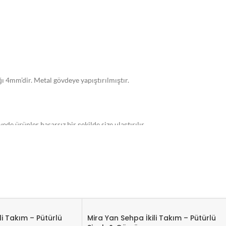
 4mm’dir. Metal gövdeye yapıştırılmıştır.
de ürünler hasarsız bir şekilde size ulaştırılır.
 amaçla yer almaktadır. Sipariş oluşturulduktan sonra 3-7 gün içeri
li Takım – Pütürlü
Mira Yan Sehpa İkili Takım – Pütürlü