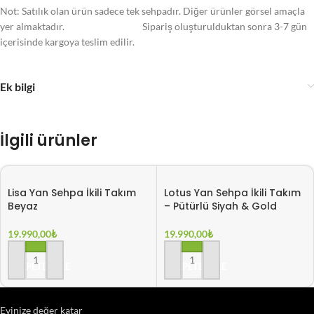
Not: Satılık olan ürün sadece tek sehpadır. Diğer ürünler görsel amaçla
yer almaktadır. Sipariş oluşturulduktan sonra 3-7 gün
içerisinde kargoya teslim edilir.
Ek bilgi
İlgili ürünler
Lisa Yan Sehpa İkili Takım
Lotus Yan Sehpa İkili Takım
Beyaz
– Pütürlü Siyah & Gold
19.990,00
₺
19.990,00
₺
SEPETE EKLE
SEPETE EKLE
Evinize değer katar