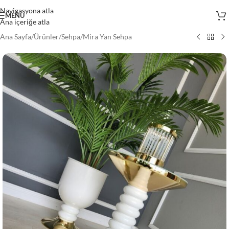
Navigasyona atla
MENÜ
Ana içeriğe atla
Ana Sayfa
/
Ürünler
/
Sehpa
/
Mira Yan Sehpa