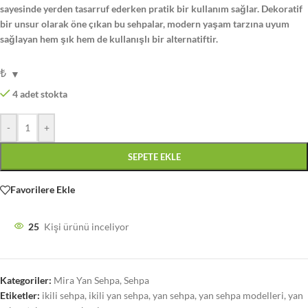
sayesinde yerden tasarruf ederken pratik bir kullanım sağlar. Dekoratif
bir unsur olarak öne çıkan bu sehpalar, modern yaşam tarzına uyum
sağlayan hem şık hem de kullanışlı bir alternatiftir.
₺
4 adet stokta
-
+
SEPETE EKLE
Favorilere Ekle
25
Kişi ürünü inceliyor
Kategoriler:
Mira Yan Sehpa
,
Sehpa
Etiketler:
ikili sehpa
,
ikili yan sehpa
,
yan sehpa
,
yan sehpa modelleri
,
yan