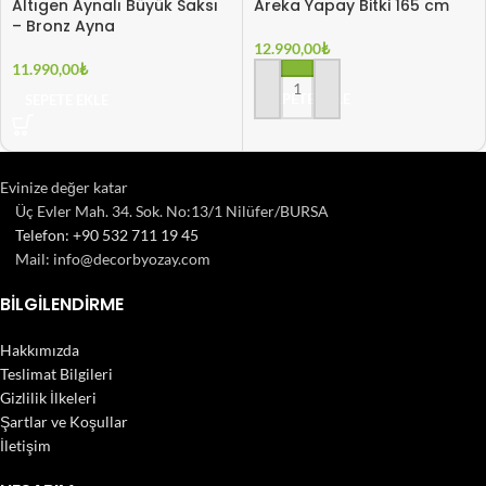
Altıgen Aynalı Büyük Saksı
Areka Yapay Bitki 165 cm
– Bronz Ayna
12.990,00
₺
11.990,00
₺
SEPETE EKLE
SEPETE EKLE
Evinize değer katar
Üç Evler Mah. 34. Sok. No:13/1 Nilüfer/BURSA
Telefon: +90 532 711 19 45
Mail: info@decorbyozay.com
BILGILENDIRME
Hakkımızda
Teslimat Bilgileri
Gizlilik İlkeleri
Şartlar ve Koşullar
İletişim