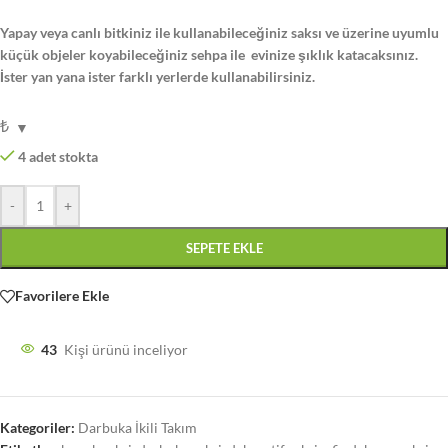
Yapay veya canlı bitkiniz ile kullanabileceğiniz saksı ve üzerine uyumlu
küçük objeler koyabileceğiniz sehpa ile evinize şıklık katacaksınız.
İster yan yana ister farklı yerlerde kullanabilirsiniz.
₺
4 adet stokta
-
+
SEPETE EKLE
Favorilere Ekle
43
Kişi ürünü inceliyor
Kategoriler:
Darbuka İkili Takım