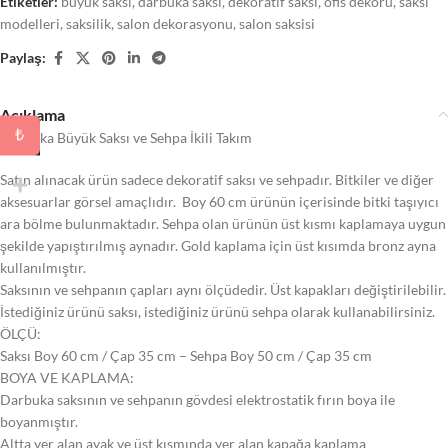
Etiketler:
buyuk saksi
,
darbuka saksi
,
dekoratif saksi
,
ofis dekoru
,
saksi
modelleri
,
saksilik
,
salon dekorasyonu
,
salon saksisi
Paylaş:
Açıklama
₺
Darbuka Büyük Saksı ve Sehpa İkili Takım
Satın alınacak ürün sadece dekoratif saksı ve sehpadır. Bitkiler ve diğer
aksesuarlar görsel amaçlıdır. Boy 60 cm ürünün içerisinde bitki taşıyıcı
ara bölme bulunmaktadır. Sehpa olan ürünün üst kısmı kaplamaya uygun
şekilde yapıştırılmış aynadır. Gold kaplama için üst kısımda bronz ayna
kullanılmıştır.
Saksının ve sehpanın çapları aynı ölçüdedir. Üst kapakları değiştirilebilir.
İstediğiniz ürünü saksı, istediğiniz ürünü sehpa olarak kullanabilirsiniz.
ÖLÇÜ:
Saksı Boy 60 cm / Çap 35 cm – Sehpa Boy 50 cm / Çap 35 cm
BOYA VE KAPLAMA:
Darbuka saksının ve sehpanın gövdesi elektrostatik fırın boya ile
boyanmıştır.
Altta yer alan ayak ve üst kısmında yer alan kapağa kaplama