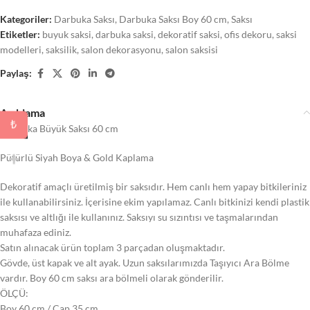
Kategoriler:
Darbuka Saksı
,
Darbuka Saksı Boy 60 cm
,
Saksı
Etiketler:
buyuk saksi
,
darbuka saksi
,
dekoratif saksi
,
ofis dekoru
,
saksi
modelleri
,
saksilik
,
salon dekorasyonu
,
salon saksisi
Paylaş:
Açıklama
₺
Darbuka Büyük Saksı 60 cm
Pütürlü Siyah Boya & Gold Kaplama
Dekoratif amaçlı üretilmiş bir saksıdır. Hem canlı hem yapay bitkileriniz
ile kullanabilirsiniz. İçerisine ekim yapılamaz. Canlı bitkinizi kendi plastik
saksısı ve altlığı ile kullanınız. Saksıyı su sızıntısı ve taşmalarından
muhafaza ediniz.
Satın alınacak ürün toplam 3 parçadan oluşmaktadır.
Gövde, üst kapak ve alt ayak. Uzun saksılarımızda Taşıyıcı Ara Bölme
vardır. Boy 60 cm saksı ara bölmeli olarak gönderilir.
ÖLÇÜ:
Boy 60 cm / Çap 35 cm