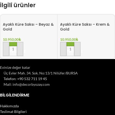
İlgili ürünler
Ayaklı Küre Saksı – Beyaz &
Ayaklı Küre Saksı – Krem &
Gold
Gold
10.950,00
₺
10.950,00
₺
SEPETE EKLE
SEPETE EKLE
Evinize değer katar
Üç Evler Mah. 34. Sok. No:13/1 Nilüfer/BURSA
Telefon: +90 532 711 19 45
Mail: info@decorbyozay.com
BILGILENDIRME
Hakkımızda
Teslimat Bilgileri